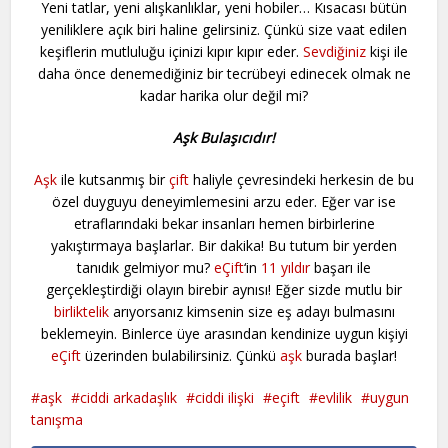
Yeni tatlar, yeni alışkanlıklar, yeni hobiler… Kısacası bütün
yeniliklere açık biri haline gelirsiniz. Çünkü size vaat edilen
keşiflerin mutluluğu içinizi kıpır kıpır eder.
Sevdiğiniz
kişi ile
daha önce denemediğiniz bir tecrübeyi edinecek olmak ne
kadar harika olur değil mi?
Aşk Bulaşıcıdır!
Aşk
ile kutsanmış bir
çift
haliyle çevresindeki herkesin de bu
özel duyguyu deneyimlemesini arzu eder. Eğer var ise
etraflarındaki bekar insanları hemen birbirlerine
yakıştırmaya başlarlar. Bir dakika! Bu tutum bir yerden
tanıdık gelmiyor mu?
eÇift
‘in
11 yıldır
başarı ile
gerçekleştirdiği olayın birebir aynısı! Eğer sizde mutlu bir
birliktelik
arıyorsanız kimsenin size eş adayı bulmasını
beklemeyin. Binlerce üye arasından kendinize uygun kişiyi
eÇift
üzerinden bulabilirsiniz. Çünkü
aşk
burada başlar!
aşk
ciddi arkadaşlık
ciddi ilişki
eçift
evlilik
uygun
tanışma