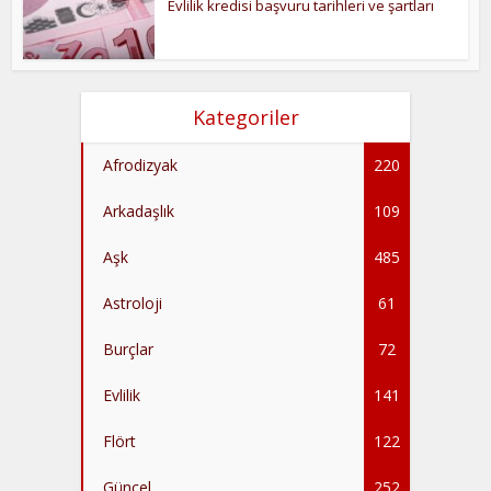
Evlilik kredisi başvuru tarihleri ve şartları
Kategoriler
Afrodizyak
220
Arkadaşlık
109
Aşk
485
Astroloji
61
Burçlar
72
Evlilik
141
Flört
122
Güncel
252