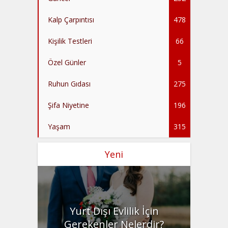
Kalp Çarpıntısı
478
Kişilik Testleri
66
Özel Günler
5
Ruhun Gıdası
275
Şifa Niyetine
196
Yaşam
315
Yeni
Yurt Dışı Evlilik İçin
Gerekenler Nelerdir?