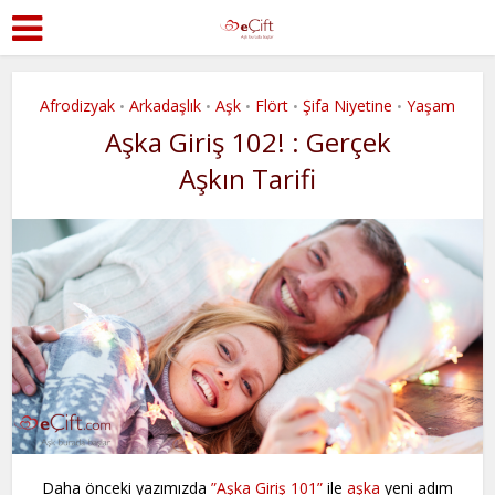
Afrodizyak
Arkadaşlık
Aşk
Flört
Şifa Niyetine
Yaşam
•
•
•
•
•
Aşka Giriş 102! : Gerçek
Aşkın Tarifi
Daha önceki yazımızda
”Aşka Giriş 101”
ile
aşka
yeni adım