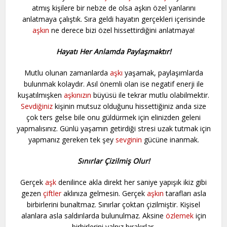
atmış kişilere bir nebze de olsa aşkın özel yanlarını
anlatmaya çalıştık. Sıra geldi hayatın gerçekleri içerisinde
aşkın
ne derece bizi özel hissettirdiğini anlatmaya!
Hayatı Her Anlamda Paylaşmaktır!
Mutlu olunan zamanlarda
aşkı
yaşamak, paylaşımlarda
bulunmak kolaydır. Asıl önemli olan ise negatif enerji ile
kuşatılmışken
aşkınızın
büyüsü ile tekrar mutlu olabilmektir.
Sevdiğiniz
kişinin mutsuz olduğunu hissettiğiniz anda size
çok ters gelse bile onu güldürmek için elinizden geleni
yapmalısınız. Günlü yaşamın getirdiği stresi uzak tutmak için
yapmanız gereken tek şey
sevginin
gücüne inanmak.
Sınırlar Çizilmiş Olur!
Gerçek
aşk
denilince akla direkt her saniye yapışık ikiz gibi
gezen
çiftler
aklınıza gelmesin. Gerçek
aşkın
tarafları asla
birbirlerini bunaltmaz. Sınırlar çoktan çizilmiştir. Kişisel
alanlara asla saldırılarda bulunulmaz. Aksine
özlemek
için
birbirlerini yalnız bırakırlar.