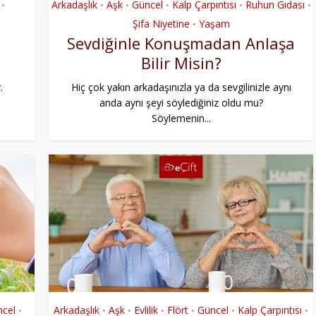
Arkadaşlık
Aşk
Güncel
Kalp Çarpıntısı
Ruhun Gıdası
•
•
•
•
•
•
Şifa Niyetine
Yaşam
•
Sevdiğinle Konuşmadan Anlaşa
Bilir Misin?
.
Hiç çok yakın arkadaşınızla ya da sevgilinizle aynı
anda aynı şeyi söylediğiniz oldu mu?
Söylemenin...
cel
Arkadaşlık
Aşk
Evlilik
Flört
Güncel
Kalp Çarpıntısı
•
•
•
•
•
•
•