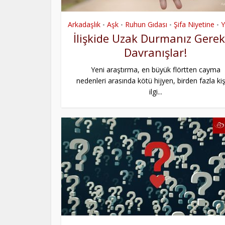
Arkadaşlık
Aşk
Ruhun Gıdası
Şifa Niyetine
•
•
•
•
İlişkide Uzak Durmanız Gere
Davranışlar!
Yeni araştırma, en büyük flörtten cayma
nedenleri arasında kötü hijyen, birden fazla ki
ilgi...