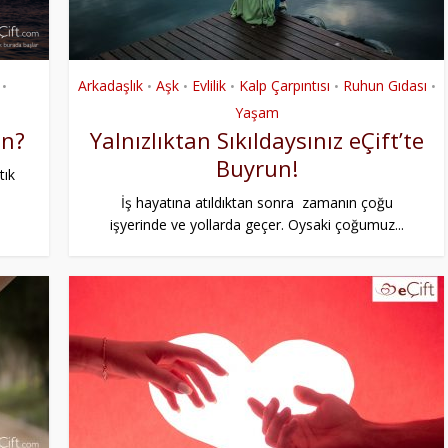
Arkadaşlık
Aşk
Evlilik
Kalp Çarpıntısı
Ruhun Gıdası
•
•
•
•
•
•
Yaşam
in?
Yalnızlıktan Sıkıldaysınız eÇift’te
Buyrun!
tık
İş hayatına atıldıktan sonra zamanın çoğu
işyerinde ve yollarda geçer. Oysaki çoğumuz...