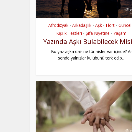
Afrodizyak
Arkadaşlık
Aşk
Flört
Güncel
•
•
•
•
Kişilik Testleri
Şifa Niyetine
Yaşam
•
•
Yazında Aşkı Bulabilecek Mis
Bu yaz aşka dair ne tür hisler var içinde? Ar
sende yalnızlar kulübünü terk edip...