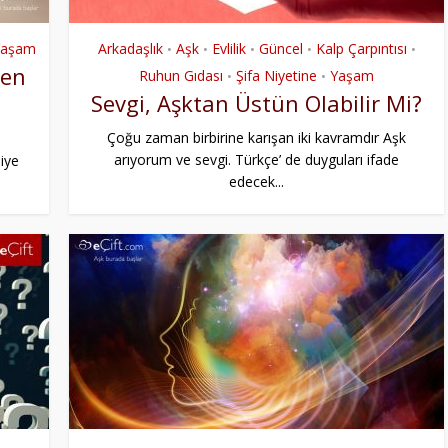
Yaşam
Arkadaşlık
Aşk
Evlilik
Güncel
Kalp Çarpıntısı
•
•
•
•
•
ken
Ruhun Gıdası
Şifa Niyetine
Yaşam
•
•
Sevgi, Aşktan Üstün Olabilir Mi?
Çoğu zaman birbirine karışan iki kavramdır Aşk
arıyorum ve sevgi. Türkçe’ de duyguları ifade
şiye
edecek...