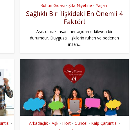
Ruhun Gıdası
Şifa Niyetine
Yaşam
•
•
Sağlıklı Bir İlişkideki En Önemli 4
Faktör!
Aşık olmak insanı her açıdan etkileyen bir
durumdur. Duygusal ilişkilerin ruhen ve bedenen
insan...
ıntısı
Arkadaşlık
Aşk
Flört
Güncel
Kalp Çarpıntısı
•
•
•
•
•
•