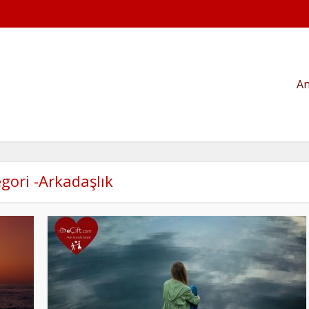
An
gori -Arkadaşlık