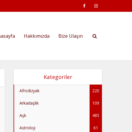
asayfa
Hakkımızda
Bize Ulaşın
Kategoriler
Afrodizyak
220
Arkadaşlık
109
Aşk
485
Astroloji
61