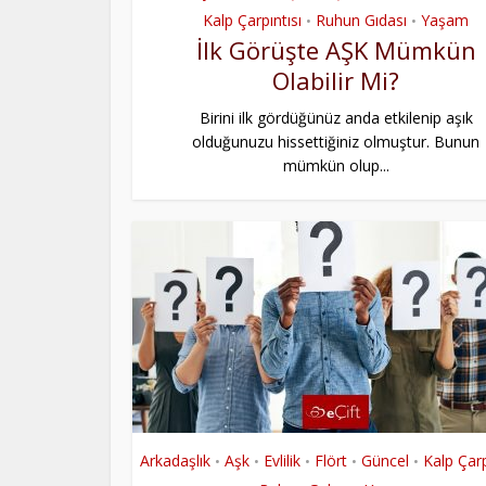
Kalp Çarpıntısı
Ruhun Gıdası
Yaşam
•
•
İlk Görüşte AŞK Mümkün
Olabilir Mi?
Birini ilk gördüğünüz anda etkilenip aşık
olduğunuzu hissettiğiniz olmuştur. Bunun
mümkün olup...
Arkadaşlık
Aşk
Evlilik
Flört
Güncel
Kalp Çarp
•
•
•
•
•