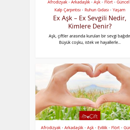
Afrodizyak
Arkadaşlık
Aşk
Flört
Güncel
•
•
•
•
Kalp Çarpıntısı
Ruhun Gıdası
Yaşam
•
•
Ex Aşk – Ex Sevgili Nedir,
Kimlere Denir?
Aşk, çiftler arasında kurulan bir sevgi bağıdır
Büyük coşku, istek ve hayallerle...
Afrodizyak
Arkadaşlık
Aşk
Evlilik
Flört
Gün
•
•
•
•
•