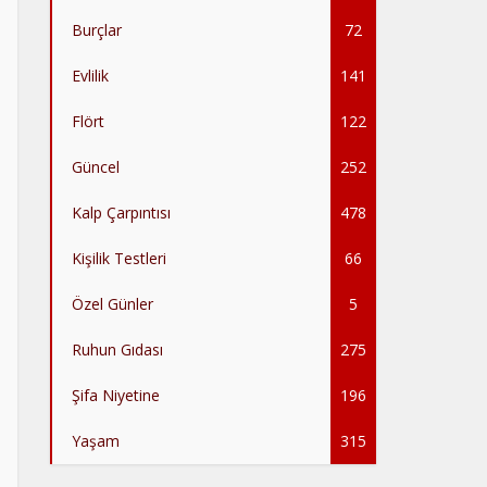
Burçlar
72
Evlilik
141
Flört
122
Güncel
252
Kalp Çarpıntısı
478
Kişilik Testleri
66
Özel Günler
5
Ruhun Gıdası
275
Şifa Niyetine
196
Yaşam
315