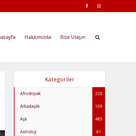
asayfa
Hakkımızda
Bize Ulaşın
Kategoriler
Afrodizyak
220
Arkadaşlık
109
Aşk
485
Astroloji
61