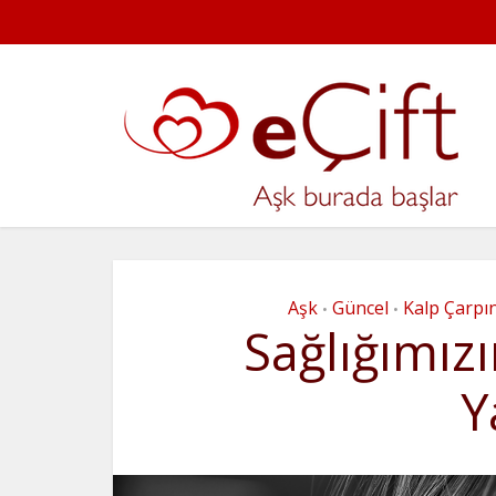
Aşk
Güncel
Kalp Çarpın
•
•
Sağlığımızı
Y