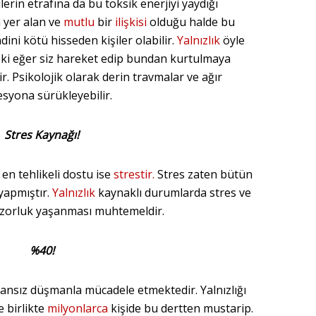
ilerin etrafına da bu toksik enerjiyi yaydığı
a yer alan ve
mutlu
bir
ilişkisi
olduğu halde bu
dini kötü hisseden kişiler olabilir.
Yalnızlık
öyle
r ki eğer siz hareket edip bundan kurtulmaya
r. Psikolojik olarak derin travmalar ve ağır
syona sürükleyebilir.
Stres Kaynağı!
 en tehlikeli dostu ise
strestir.
Stres zaten bütün
yapmıştır.
Yalnızlık
kaynaklı durumlarda stres ve
zorluk yaşanması muhtemeldir.
%40!
nsız düşmanla mücadele etmektedir. Yalnızlığı
le birlikte
milyonlarca
kişide bu dertten mustarip.