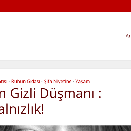
An
tısı
Ruhun Gıdası
Şifa Niyetine
Yaşam
•
•
•
n Gizli Düşmanı :
alnızlık!