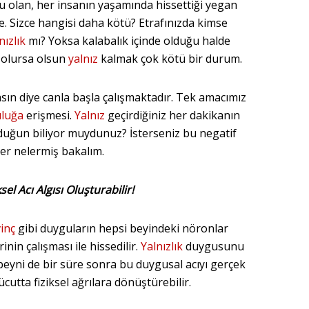
 olan, her insanın yaşamında hissettiği yegan
. Sizce hangisi daha kötü? Etrafınızda kimse
nızlık
mı? Yoksa kalabalık içinde olduğu halde
 olursa olsun
yalnız
kalmak çok kötü bir durum.
sın diye canla başla çalışmaktadır. Tek amacımız
uluğa
erişmesi.
Yalnız
geçirdiğiniz her dakikanın
lduğun biliyor muydunuz? İsterseniz bu negatif
ler nelermiş bakalım.
sel Acı Algısı Oluşturabilir!
inç
gibi duyguların hepsi beyindeki nöronlar
rinin çalışması ile hissedilir.
Yalnızlık
duygusunu
eyni de bir süre sonra bu duygusal acıyı gerçek
vücutta fiziksel ağrılara dönüştürebilir.