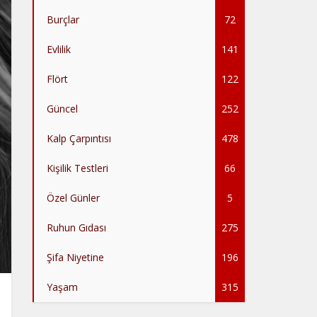
Burçlar
72
Evlilik
141
Flört
122
Güncel
252
Kalp Çarpıntısı
478
Kişilik Testleri
66
Özel Günler
5
Ruhun Gıdası
275
Şifa Niyetine
196
Yaşam
315