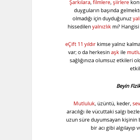
Şarkılara
,
filmlere
,
şiirlere
konu
duyguların başında gelmekte
olmadığı için duyduğunuz
yal
hissedilen
yalnızlık
mı? Hangisi
eÇift
11 yıldır
kimse yalnız kalma
var; o da herkesin
aşk
ile
mutl
sağlığınıza olumsuz etkileri o
etki
Beyin Fizik
Mutluluk
, üzüntü, keder,
sev
aracılığı ile vücuttaki salgı bezle
uzun süre duyumsayan kişinin b
bir acı gibi algılayıp 