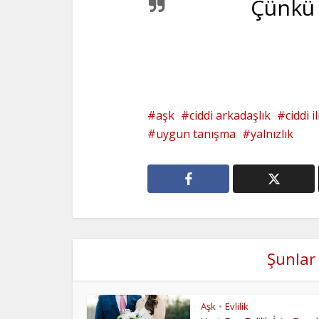
Çünkü
aşk
ciddi arkadaşlık
ciddi il
uygun tanışma
yalnızlık
Şunlar 
Aşk
Evlilik
•