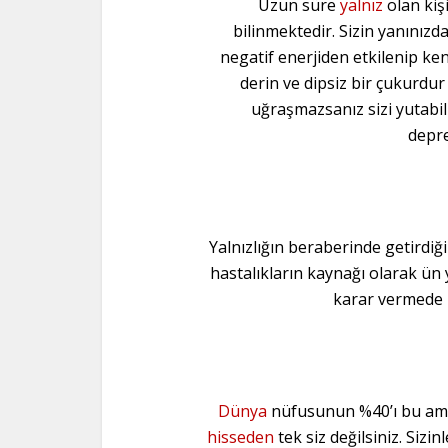
Uzun süre
yalnız
olan kiş
bilinmektedir. Sizin yanınızd
negatif enerjiden etkilenip ken
derin ve dipsiz bir çukurdu
uğraşmazsanız sizi yutabili
depre
Yalnızlığın beraberinde getirdiği
hastalıkların kaynağı olarak ün 
karar vermede 
Dünya
nüfusunun %40’ı bu ama
hisseden
tek siz değilsiniz. Sizin