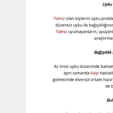
Uyku 
Yalnız
olan kişilerin uyku proble
düzensiz uyku ile bağışıklığını
Yalnız
uyumayanların, uyuyanlar
araştırma
Bağışıklık
Az önce uyku düzeninde bahsett
aynı zamanda
kalp
hastalı
gelmesinde elverişli ortam hazırl
de b
Bula