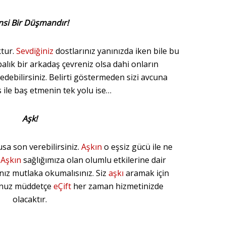
nsi Bir Düşmandır!
ktur.
Sevdiğiniz
dostlarınız yanınızda iken bile bu
abalık bir arkadaş çevreniz olsa dahi onların
edebilirsiniz. Belirti göstermeden sizi avcuna
is ile baş etmenin tek yolu ise…
Aşk!
usa son verebilirsiniz.
Aşkın
o eşsiz gücü ile ne
.
Aşkın
sağlığımıza olan olumlu etkilerine dair
ız mutlaka okumalısınız. Siz
aşkı
aramak için
unuz müddetçe
eÇift
her zaman hizmetinizde
olacaktır.