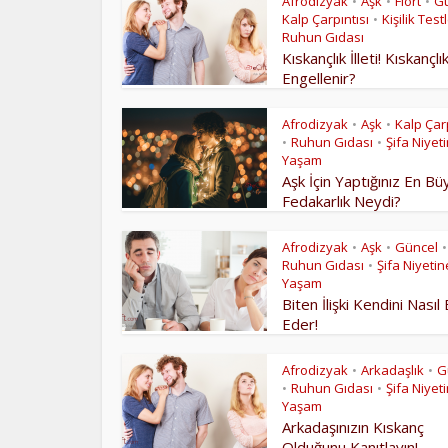
Afrodizyak
Aşk
Flört
G
•
•
•
Kalp Çarpıntısı
Kişilik Testl
•
Ruhun Gıdası
Kıskançlık İlleti! Kıskançlı
Engellenir?
Afrodizyak
Aşk
Kalp Çarp
•
•
Ruhun Gıdası
Şifa Niyet
•
•
Yaşam
Aşk İçin Yaptığınız En Bü
Fedakarlık Neydi?
Afrodizyak
Aşk
Güncel
•
•
•
Ruhun Gıdası
Şifa Niyetin
•
Yaşam
Biten İlişki Kendini Nasıl 
Eder!
Afrodizyak
Arkadaşlık
G
•
•
Ruhun Gıdası
Şifa Niyet
•
•
Yaşam
Arkadaşınızın Kıskanç
Olduğunu Kanıtlayın!