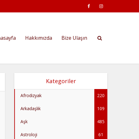
asayfa
Hakkımızda
Bize Ulaşın
Kategoriler
Afrodizyak
220
Arkadaşlık
109
Aşk
485
Astroloji
61