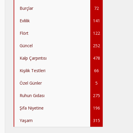
Burçlar
72
Evlilik
141
Flört
122
Güncel
252
Kalp Çarpıntısı
478
Kişilik Testleri
66
Özel Günler
5
Ruhun Gıdası
275
Şifa Niyetine
196
Yaşam
315