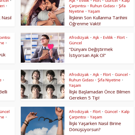
üncel
Aşk
Evlilik
Flört
Güncel
Kalp
•
•
•
•
•
eri
Çarpıntısı
Ruhun Gıdası
Şifa
•
•
•
Niyetine
Yaşam
•
k Nasıl
İlişkinin Son Kullanma Tarihini
Öğrenme Vakti!
ıntısı
Afrodizyak
Aşk
Evlilik
Flört
•
•
•
•
ine
Güncel
•
“Dünyanı Değiştirmek
yük
İstiyorsan Aşık Ol”
Afrodizyak
Aşk
Flört
Güncel
•
•
•
•
e
Ruhun Gıdası
Şifa Niyetine
•
•
•
Yaşam
Belli
İlişki Başlamadan Önce Bilmen
Gereken 5 Tip!
üncel
Afrodizyak
Flört
Güncel
Kalp
•
•
•
ine
Çarpıntısı
Yaşam
•
•
İlişki Yaşarken Nasıl Birine
Dönüşüyorsun?