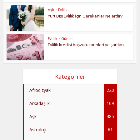
Aşk
•
Evlilik
Yurt Dışı Evlilik İçin Gerekenler Nelerdir?
Evlilik
•
Güncel
Evlilik kredisi başvuru tarihleri ve şartları
Kategoriler
Afrodizyak
220
Arkadaşlık
109
Aşk
485
Astroloji
61