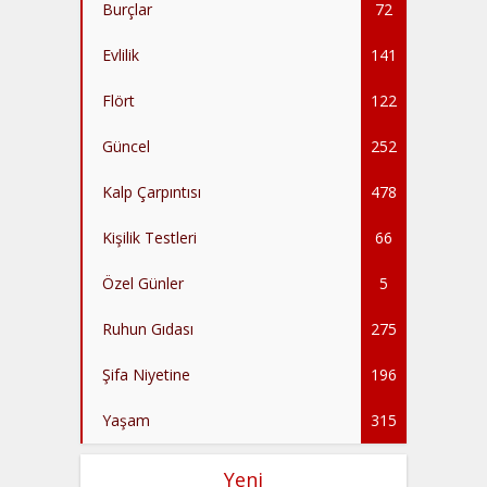
Burçlar
72
Evlilik
141
Flört
122
Güncel
252
Kalp Çarpıntısı
478
Kişilik Testleri
66
Özel Günler
5
Ruhun Gıdası
275
Şifa Niyetine
196
Yaşam
315
Yeni