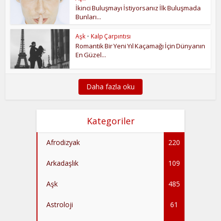
İkinci Buluşmayı İstiyorsanız İlk Buluşmada
Bunları...
Aşk
•
Kalp Çarpıntısı
Romantik Bir Yeni Yıl Kaçamağı İçin Dünyanın
En Güzel...
Daha fazla oku
Kategoriler
Afrodizyak
220
Arkadaşlık
109
Aşk
485
Astroloji
61