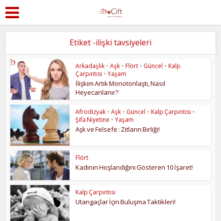
Etiket -ilişki tavsiyeleri
Arkadaşlık
•
Aşk
•
Flört
•
Güncel
•
Kalp
Çarpıntısı
•
Yaşam
İlişkim Artık Monotonlaştı, Nasıl
Heyecanlanır?
Afrodizyak
•
Aşk
•
Güncel
•
Kalp Çarpıntısı
•
Şifa Niyetine
•
Yaşam
Aşk ve Felsefe : Zıtların Birliği!
Flört
Kadının Hoşlandığını Gösteren 10 İşaret!
Kalp Çarpıntısı
Utangaçlar İçin Buluşma Taktikleri!