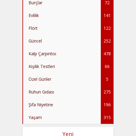
Burçlar
72
Evlilik
141
Flört
122
Güncel
252
Kalp Çarpıntısı
478
Kişilik Testleri
66
Özel Günler
5
Ruhun Gıdası
275
Şifa Niyetine
196
Yaşam
315
Yeni