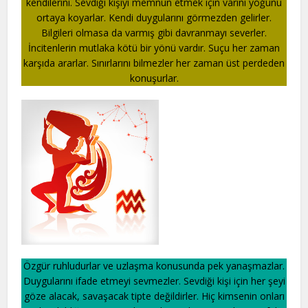
kendilerini. Sevdiği kişiyi memnun etmek için varını yoğunu
ortaya koyarlar. Kendi duygularını görmezden gelirler.
Bilgileri olmasa da varmış gibi davranmayı severler.
İncitenlerin mutlaka kötü bir yönü vardır. Suçu her zaman
karşıda ararlar. Sınırlarını bilmezler her zaman üst perdeden
konuşurlar.
Özgür ruhludurlar ve uzlaşma konusunda pek yanaşmazlar.
Duygularını ifade etmeyi sevmezler. Sevdiği kişi için her şeyi
göze alacak, savaşacak tipte değildirler. Hiç kimsenin onları