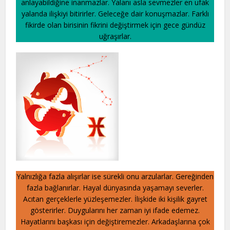
anlayabildiğine inanmazlar. Yalanı asla sevmezler en ufak
yalanda ilişkiyi bitirirler. Geleceğe dair konuşmazlar. Farklı
fikirde olan birisinin fikrini değiştirmek için gece gündüz
uğraşırlar.
Yalnızlığa fazla alışırlar ise sürekli onu arzularlar. Gereğinden
fazla bağlanırlar. Hayal dünyasında yaşamayı severler.
Acıtan gerçeklerle yüzleşemezler. İlişkide iki kişilik gayret
gösterirler. Duygularını her zaman iyi ifade edemez.
Hayatlarını başkası için değiştiremezler. Arkadaşlarına çok