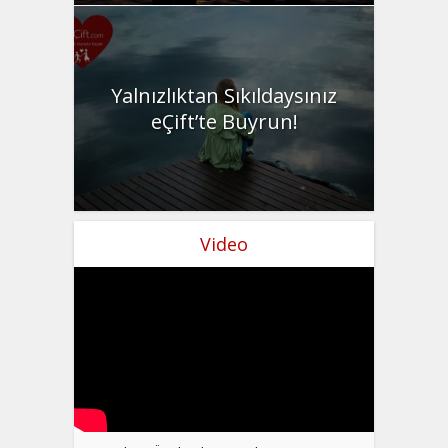
Yalnızlıktan Sıkıldaysınız
eÇift’te Buyrun!
Video