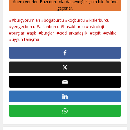
önem verirler. Bazı durumlarda sevdiği kişinin bile önüne
geçerler.
#burçyorumları #boğaburcu #koçburcu #ikizlerburcu
#yengeçburcu #aslanburcu #başakburcu #astroloji
#burçlar
aşk
burçlar
ciddi arkadaşlık
eçift
evlilik
uygun tanışma