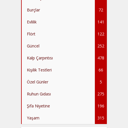
Burçlar
72
Evlilik
141
Flört
122
Güncel
252
Kalp Çarpıntısı
478
Kişilik Testleri
66
Özel Günler
5
Ruhun Gıdası
275
Şifa Niyetine
196
Yaşam
315