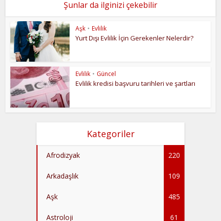
Şunlar da ilginizi çekebilir
Aşk
•
Evlilik
Yurt Dışı Evlilik İçin Gerekenler Nelerdir?
Evlilik
•
Güncel
Evlilik kredisi başvuru tarihleri ve şartları
Kategoriler
Afrodizyak
220
Arkadaşlık
109
Aşk
485
Astroloji
61