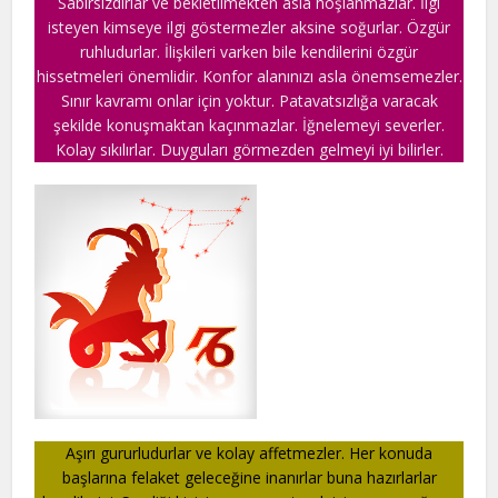
Sabırsızdırlar ve bekletilmekten asla hoşlanmazlar. İlgi
isteyen kimseye ilgi göstermezler aksine soğurlar. Özgür
ruhludurlar. İlişkileri varken bile kendilerini özgür
hissetmeleri önemlidir. Konfor alanınızı asla önemsemezler.
Sınır kavramı onlar için yoktur. Patavatsızlığa varacak
şekilde konuşmaktan kaçınmazlar. İğnelemeyi severler.
Kolay sıkılırlar. Duyguları görmezden gelmeyi iyi bilirler.
Aşırı gururludurlar ve kolay affetmezler. Her konuda
başlarına felaket geleceğine inanırlar buna hazırlarlar