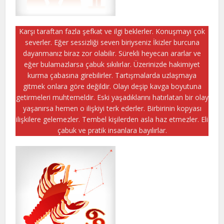
Karşı taraftan fazla şefkat ve ilgi beklerler. Konuşmayı çok
severler. Eğer sessizliği seven biriyseniz İkizler burcuna
dayanmanız biraz zor olabilir. Sürekli heyecan ararlar ve
eğer bulamazlarsa çabuk sıkılırlar. Üzerinizde hakimiyet
kurma çabasına girebilirler. Tartışmalarda uzlaşmaya
gitmek onlara göre değildir. Olayı deşip kavga boyutuna
getirmeleri muhtemeldir. Eski yaşadıklarını hatırlatan bir olay
yaşanırsa hemen o ilişkiyi terk ederler. Birbirinin kopyası
ilişkilere gelemezler. Tembel kişilerden asla haz etmezler. Eli
çabuk ve pratik insanlara bayılırlar.