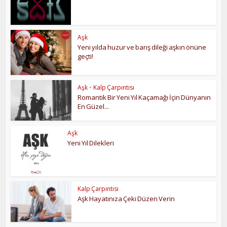
Aşk
Yeni yılda huzur ve barış dileği aşkın önüne
geçti!
Aşk
•
Kalp Çarpıntısı
Romantik Bir Yeni Yıl Kaçamağı İçin Dünyanın
En Güzel...
Aşk
Yeni Yıl Dilekleri
Kalp Çarpıntısı
Aşk Hayatınıza Çeki Düzen Verin