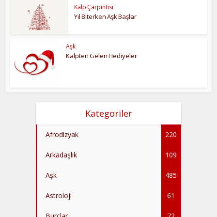
Kalp Çarpıntısı
Yıl Biterken Aşk Başlar
Aşk
Kalpten Gelen Hediyeler
Kategoriler
Afrodizyak
220
Arkadaşlık
109
Aşk
485
Astroloji
61
Burçlar
72