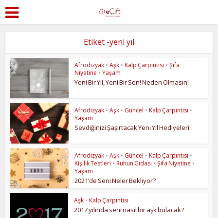
Etiket -yeni yıl
Afrodizyak
•
Aşk
•
Kalp Çarpıntısı
•
Şifa
Niyetine
•
Yaşam
Yeni Bir Yıl, Yeni Bir Sen! Neden Olmasın!
Afrodizyak
•
Aşk
•
Güncel
•
Kalp Çarpıntısı
•
Yaşam
Sevdiğinizi Şaşırtacak Yeni Yıl Hediyeleri!
Afrodizyak
•
Aşk
•
Güncel
•
Kalp Çarpıntısı
•
Kişilik Testleri
•
Ruhun Gıdası
•
Şifa Niyetine
•
Yaşam
2021’de Seni Neler Bekliyor?
Aşk
•
Kalp Çarpıntısı
2017 yılında seni nasıl bir aşk bulacak?