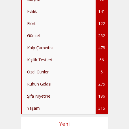
Evlilik
141
Flört
122
Güncel
252
Kalp Çarpıntısı
478
Kişilik Testleri
66
Özel Günler
5
Ruhun Gıdası
275
Şifa Niyetine
196
Yaşam
315
Yeni