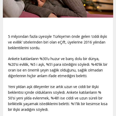
5 milyondan fazla üyesiyle Türkiye’nin önde gelen ‘ciddi ilişki
ve evlilik’ sitelerinden biri olan eÇift, üyelerine 2016 yılından
beklentilerini sordu.
Ankete katılanların %30’u huzur ve barış dolu bir dünya,
%20’si evlilik, %5 i aşk, %5’i para istediğini söyledi. %40’lık bir
oran ise en önemli şeyin sağlık olduğunu, sağlık olmadan
diğerlerinin hiçbir anlam ifade etmediğini belirtti.
Yeni yıldan aşk dileyenler ise artık uzun ve ciddi bir ilişki
beklentisi içinde olduklarını söyledi. Ankete katılanların %
50’si yeni yılda evlenmek, %48’i ise ciddi ve uzun süreli bir
birliktelik yaşamak istediklerini belirtti. %1’lik bir kesimse kısa
bir ilişki aradığını söyledi.