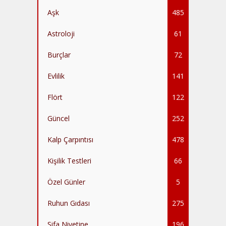
Aşk
485
Astroloji
61
Burçlar
72
Evlilik
141
Flört
122
Güncel
252
Kalp Çarpıntısı
478
Kişilik Testleri
66
Özel Günler
5
Ruhun Gıdası
275
Şifa Niyetine
196