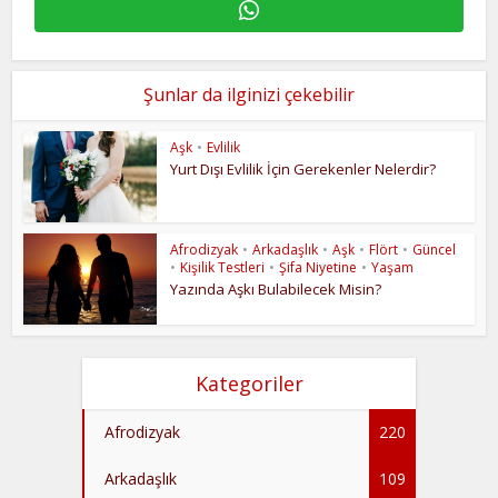
Şunlar da ilginizi çekebilir
Aşk
•
Evlilik
Yurt Dışı Evlilik İçin Gerekenler Nelerdir?
Afrodizyak
•
Arkadaşlık
•
Aşk
•
Flört
•
Güncel
•
Kişilik Testleri
•
Şifa Niyetine
•
Yaşam
Yazında Aşkı Bulabilecek Misin?
Kategoriler
Afrodizyak
220
Arkadaşlık
109