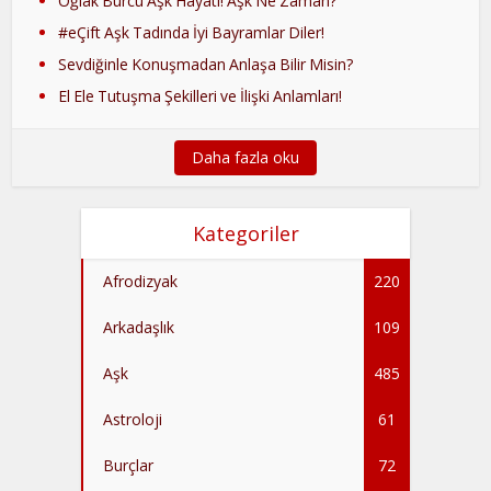
Oğlak Burcu Aşk Hayatı! Aşk Ne Zaman?
#eÇift Aşk Tadında İyi Bayramlar Diler!
Sevdiğinle Konuşmadan Anlaşa Bilir Misin?
El Ele Tutuşma Şekilleri ve İlişki Anlamları!
Daha fazla oku
Kategoriler
Afrodizyak
220
Arkadaşlık
109
Aşk
485
Astroloji
61
Burçlar
72