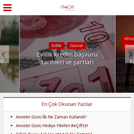
Afro
Evlilik
Güncel
Günc
Evlilik kredisi başvuru
Y
?
tarihleri ve şartları
En Çok Okunan Yazılar
Anneler Günü İlk Ne Zaman Kutlandı?
Anneler Günü Hediye Fikirleri #eÇift’te!