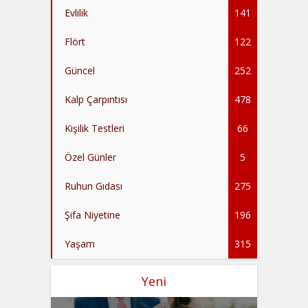
Evlilik
141
Flört
122
Güncel
252
Kalp Çarpıntısı
478
Kişilik Testleri
66
Özel Günler
5
Ruhun Gıdası
275
Şifa Niyetine
196
Yaşam
315
Yeni