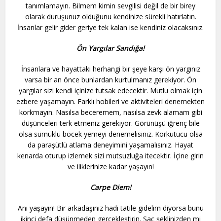
tanımlamayın. Bilmem kimin sevgilisi değil de bir birey
olarak duruşunuz olduğunu kendinize sürekli hatırlatın.
İnsanlar gelir gider geriye tek kalan ise kendiniz olacaksınız.
Ön Yargılar Sandığa!
İnsanlara ve hayattaki herhangi bir şeye karşı ön yargınız
varsa bir an önce bunlardan kurtulmanız gerekiyor. Ön
yargılar sizi kendi içinize tutsak edecektir. Mutlu olmak için
ezbere yaşamayın. Farklı hobileri ve aktiviteleri denemekten
korkmayın. Nasılsa beceremem, nasılsa zevk alamam gibi
düşünceleri terk etmeniz gerekiyor. Görünüşü iğrenç bile
olsa sümüklü böcek yemeyi denemelisiniz. Korkutucu olsa
da paraşütlü atlama deneyimini yaşamalısınız. Hayat
kenarda oturup izlemek sizi mutsuzluğa itecektir. İçine girin
ve iliklerinize kadar yaşayın!
Carpe Diem!
Anı yaşayın! Bir arkadaşınız hadi tatile gidelim diyorsa bunu
ikinci defa düşünmeden gerçekleştirin. Saç şeklinizden mi