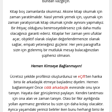
bundan vazgeçin.
Kitap boş zamanlarda okunmaz. Aksine kitap okumak için
zaman yaratılmalıdır. Nasıl yemek yemek için, uyumak için
zaman yaratıyorsak kitap okumak içinde aynısını yapmalıyız.
Bir ihtiyaç olduğunu benimseyebilirseniz çok daha mutlu
olacağınızı garanti ederiz. Kitaplar her zaman yeni ufuklar
açar, objektif olarak olayları değerlendirmenize olanak
sağlar, empati yeteneğiniz güçlenir. Her yeni paragrafta
sizin için gizlenmiş bir mutluluk mesajı bulacağınızdan
şüpheniz olmasın.
Hemen Kimseye Bağlanmayın!
Ücretsiz şekilde profilinizi oluşturdunuz ve
eÇift
‘ten harika
birisi ile arkadaşlık etmeye başladınız diyelim. Hemen
bağlanmayın! Önce
ciddi arkadaşlık
evresinde onu iyice
tanıyın. Hayata dair görüşlerinizi paylaşın. Kendini tanıtması
için ona alan ve zaman tanıyın. Olası bir fikir ayrılığında
yolları ayırmanız gerekirse bu sizin için daha kolay olacaktır.
Ayrıca yaşamdaki yerinizi belirler iken bunu herhangi birisi ile