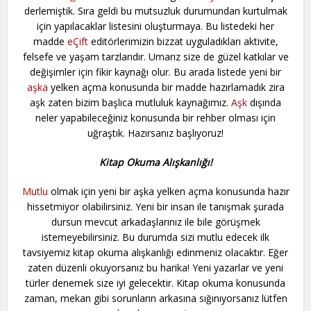
derlemiştik. Sıra geldi bu mutsuzluk durumundan kurtulmak
için yapılacaklar listesini oluşturmaya. Bu listedeki her
madde
eÇift
editörlerimizin bizzat uyguladıkları aktivite,
felsefe ve yaşam tarzlarıdır. Umarız size de güzel katkılar ve
değişimler için fikir kaynağı olur. Bu arada listede yeni bir
aşka
yelken açma konusunda bir madde hazırlamadık zira
aşk zaten bizim başlıca mutluluk kaynağımız.
Aşk
dışında
neler yapabileceğiniz konusunda bir rehber olması için
uğraştık. Hazırsanız başlıyoruz!
Kitap Okuma Alışkanlığı!
Mutlu
olmak için yeni bir aşka yelken açma konusunda hazır
hissetmiyor olabilirsiniz. Yeni bir insan ile tanışmak şurada
dursun mevcut arkadaşlarınız ile bile görüşmek
istemeyebilirsiniz. Bu durumda sizi mutlu edecek ilk
tavsiyemiz kitap okuma alışkanlığı edinmeniz olacaktır. Eğer
zaten düzenli okuyorsanız bu harika! Yeni yazarlar ve yeni
türler denemek size iyi gelecektir. Kitap okuma konusunda
zaman, mekan gibi sorunların arkasına sığınıyorsanız lütfen