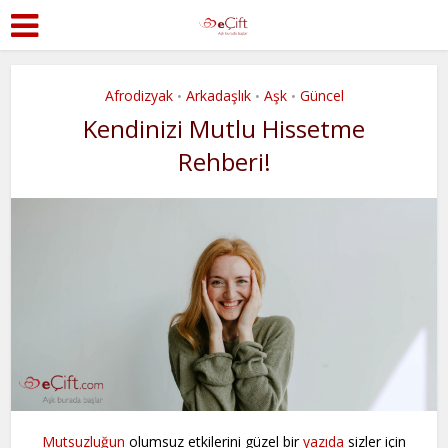
Afrodizyak
Arkadaşlık
Aşk
Güncel
•
•
•
Kendinizi Mutlu Hissetme
Rehberi!
Mutsuzluğun
olumsuz etkilerini güzel bir
yazıda
sizler için