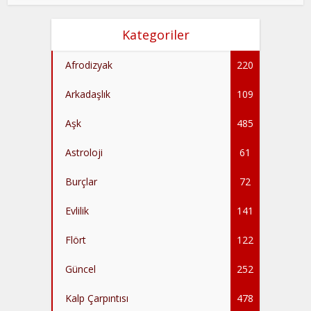
Kategoriler
Afrodizyak
220
Arkadaşlık
109
Aşk
485
Astroloji
61
Burçlar
72
Evlilik
141
Flört
122
Güncel
252
Kalp Çarpıntısı
478