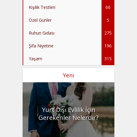
Kişilik Testleri
66
Özel Günler
5
Ruhun Gıdası
275
Şifa Niyetine
196
Yaşam
315
Yeni
Yurt Dışı Evlilik İçin
Gerekenler Nelerdir?