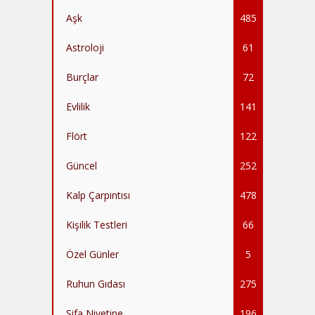
Aşk
485
Astroloji
61
Burçlar
72
Evlilik
141
Flört
122
Güncel
252
Kalp Çarpıntısı
478
Kişilik Testleri
66
Özel Günler
5
Ruhun Gıdası
275
Şifa Niyetine
196