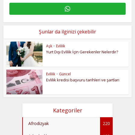
Şunlar da ilginizi çekebilir
Aşk
•
Evlilik
Yurt Dışı Evlilik İçin Gerekenler Nelerdir?
Evlilik
•
Güncel
Evlilik kredisi başvuru tarihleri ve şartları
Kategoriler
Afrodizyak
220