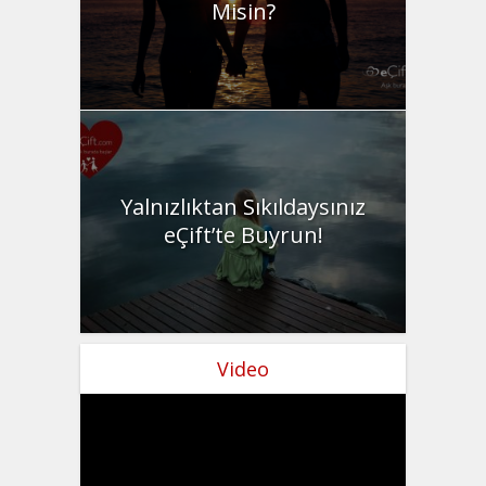
Misin?
Yalnızlıktan Sıkıldaysınız
eÇift’te Buyrun!
Video