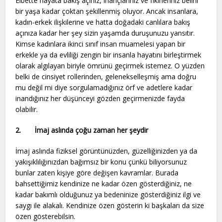
Elbette hayata bakış açınız, inançlarınız ve fikirleriniz belirli
bir yaşa kadar çoktan şekillenmiş oluyor. Ancak insanlara,
kadın-erkek ilişkilerine ve hatta doğadaki canlılara bakış
açınıza kadar her şey sizin yaşamda duruşunuzu yansıtır.
Kimse kadınlara ikinci sınıf insan muamelesi yapan bir
erkekle ya da evliliği zengin bir insanla hayatını birleştirmek
olarak algılayan biriyle ömrünü geçirmek istemez. O yüzden
belki de cinsiyet rollerinden, gelenekselleşmiş ama doğru
mu değil mi diye sorgulamadığınız örf ve adetlere kadar
inandığınız her düşünceyi gözden geçirmenizde fayda
olabilir.
2.
İmaj aslında çoğu zaman her şeydir
İmaj aslında fiziksel görüntünüzden, güzelliğinizden ya da
yakışıklılığınızdan bağımsız bir konu çünkü biliyorsunuz
bunlar zaten kişiye göre değişen kavramlar. Burada
bahsettiğimiz kendinize ne kadar özen gösterdiğiniz, ne
kadar bakımlı olduğunuz ya bedeninize gösterdiğiniz ilgi ve
saygı ile alakalı. Kendinize özen gösterin ki başkaları da size
özen gösterebilsin.