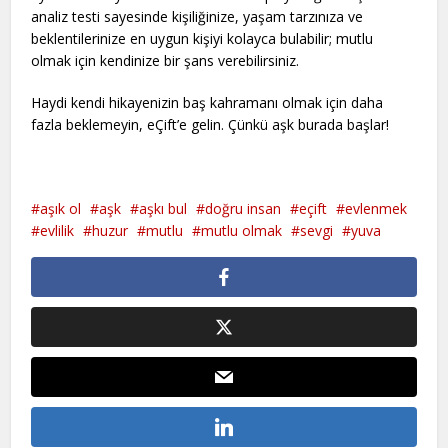
analiz testi sayesinde kişiliğinize, yaşam tarzınıza ve
beklentilerinize en uygun kişiyi kolayca bulabilir; mutlu
olmak için kendinize bir şans verebilirsiniz.
Haydi kendi hikayenizin baş kahramanı olmak için daha
fazla beklemeyin, eÇift’e gelin. Çünkü aşk burada başlar!
aşık ol
aşk
aşkı bul
doğru insan
eçift
evlenmek
evlilik
huzur
mutlu
mutlu olmak
sevgi
yuva