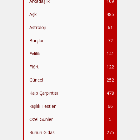
Arkadaşlık
109
Aşk
485
Astroloji
61
Burçlar
72
Evlilik
141
Flört
122
Güncel
252
Kalp Çarpıntısı
478
Kişilik Testleri
66
Özel Günler
5
Ruhun Gıdası
275