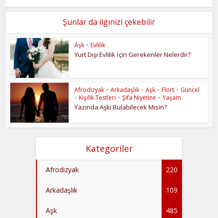
Şunlar da ilginizi çekebilir
Aşk
•
Evlilik
Yurt Dışı Evlilik İçin Gerekenler Nelerdir?
Afrodizyak
•
Arkadaşlık
•
Aşk
•
Flört
•
Güncel
•
Kişilik Testleri
•
Şifa Niyetine
•
Yaşam
Yazında Aşkı Bulabilecek Misin?
Kategoriler
Afrodizyak
220
Arkadaşlık
109
Aşk
485