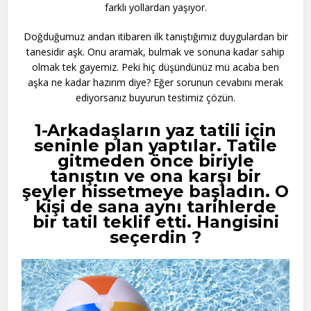
farklı yollardan yaşıyor.
Doğduğumuz andan itibaren ilk tanıştığımız duygulardan bir
tanesidir aşk. Onu aramak, bulmak ve sonuna kadar sahip
olmak tek gayemiz. Peki hiç düşündünüz mü acaba ben
aşka ne kadar hazırım diye? Eğer sorunun cevabını merak
ediyorsanız buyurun testimiz çözün.
1-Arkadaşların yaz tatili için
seninle plan yaptılar. Tatile
gitmeden önce biriyle
tanıştın ve ona karşı bir
şeyler hissetmeye başladın. O
kişi de sana aynı tarihlerde
bir tatil teklif etti. Hangisini
seçerdin ?