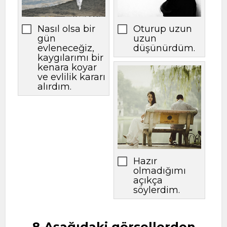
Nasıl olsa bir
Oturup uzun
gün
uzun
evleneceğiz,
düşünürdüm.
kaygılarımı bir
kenara koyar
ve evlilik kararı
alırdım.
Hazır
olmadığımı
açıkça
söylerdim.
8-Aşağıdaki görsellerden