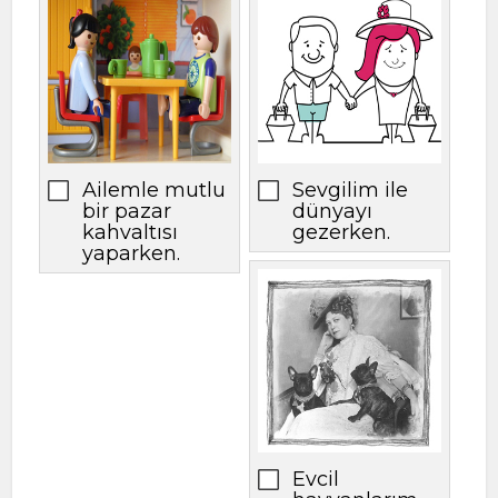
Ailemle mutlu
Sevgilim ile
bir pazar
dünyayı
kahvaltısı
gezerken.
yaparken.
Evcil