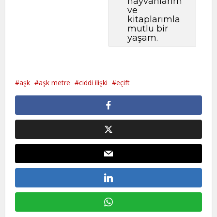
hayvanlarım
ve
kitaplarımla
mutlu bir
yaşam.
aşk
aşk metre
ciddi ilişki
eçift