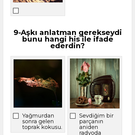
9-Aşkı anlatman gerekseydi
bunu hangi his ile ifade
ederdin?
Yağmurdan
Sevdiğim bir
sonra gelen
parçanın
toprak kokusu.
aniden
radyoda