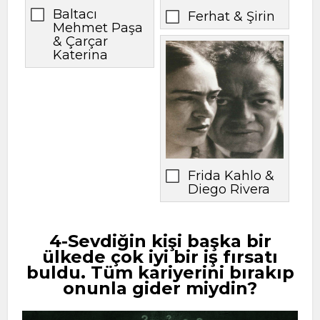
Baltacı
Ferhat & Şirin
Mehmet Paşa
& Çarçar
Katerina
Frida Kahlo &
Diego Rivera
4-Sevdiğin kişi başka bir
ülkede çok iyi bir iş fırsatı
buldu. Tüm kariyerini bırakıp
onunla gider miydin?