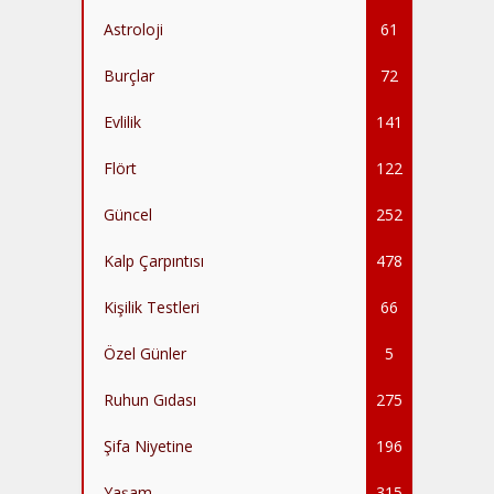
Astroloji
61
Burçlar
72
Evlilik
141
Flört
122
Güncel
252
Kalp Çarpıntısı
478
Kişilik Testleri
66
Özel Günler
5
Ruhun Gıdası
275
Şifa Niyetine
196
Yaşam
315