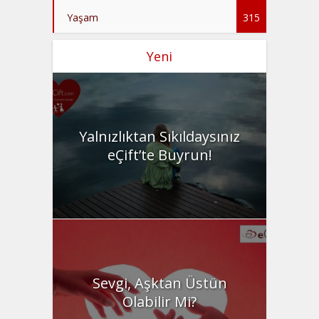
Yaşam
315
Yeni
Yalnızlıktan Sıkıldaysınız
eÇift’te Buyrun!
Sevgi, Aşktan Üstün
Olabilir Mi?