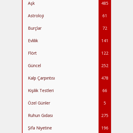
Aşk
485
Astroloji
61
Burçlar
72
Evlilik
141
Flört
122
Güncel
252
Kalp Çarpıntısı
478
Kişilik Testleri
66
Özel Günler
5
Ruhun Gıdası
275
Şifa Niyetine
196