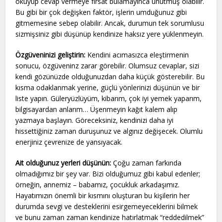
okuyup cevap vermeye fırsat bulamayınca unutmuş olabilir.
Bu gibi bir çok değişken faktör, işlerin umduğunuz gibi
gitmemesine sebep olabilir. Ancak, durumun tek sorumlusu
sizmişsiniz gibi düşünüp kendinize haksız yere yüklenmeyin.
Özgüveninizi geliştirin:
Kendini acımasızca eleştirmenin
sonucu, özgüveninz zarar görebilir. Olumsuz cevaplar, sizi
kendi gözünüzde olduğunuzdan daha küçük gösterebilir. Bu
kısma odaklanmak yerine, güçlü yönlerinizi düşünün ve bir
liste yapın. Güleryüzlüyüm, kibarım, çok iyi yemek yaparım,
bilgisayardan anlarım… Üşenmeyin kağıt kalem alıp
yazmaya başlayın. Göreceksiniz, kendinizi daha iyi
hissettiğiniz zaman duruşunuz ve algınız değişecek. Olumlu
enerjiniz çevrenize de yansıyacak.
Ait olduğunuz yerleri düşünün:
Çoğu zaman farkında
olmadığımız bir şey var. Bizi olduğumuz gibi kabul edenler;
örneğin, annemiz – babamız, çocukluk arkadaşımız.
Hayatımızın önemli bir kısmını oluşturan bu kişilerin her
durumda sevgi ve desteklerini esirgemeyeceklerini bilmek
ve bunu zaman zaman kendinize hatırlatmak “reddedilmek”