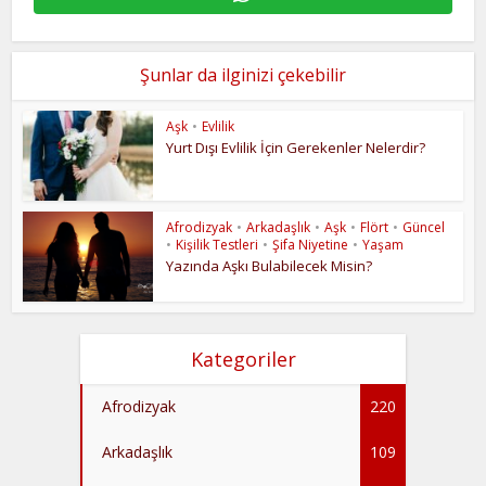
Şunlar da ilginizi çekebilir
Aşk
•
Evlilik
Yurt Dışı Evlilik İçin Gerekenler Nelerdir?
Afrodizyak
•
Arkadaşlık
•
Aşk
•
Flört
•
Güncel
•
Kişilik Testleri
•
Şifa Niyetine
•
Yaşam
Yazında Aşkı Bulabilecek Misin?
Kategoriler
Afrodizyak
220
Arkadaşlık
109