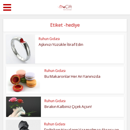
Etiket -hediye
Ruhun Gıdası
Aşkınızı Yüzükle İtiraf Edin
Ruhun Gıdası
Bu Makaronlar Her An Yanınızda
Ruhun Gıdası
Bırakın Kalbiniz Çiçek Açsın!
Ruhun Gıdası
Değişken Havaların Vazgeçilmaz Aksesuarı