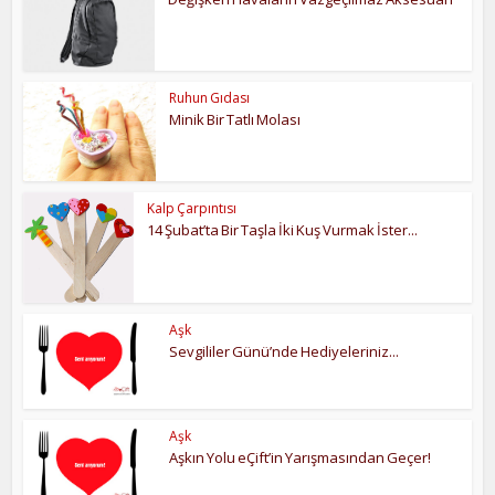
Ruhun Gıdası
Minik Bir Tatlı Molası
Kalp Çarpıntısı
14 Şubat’ta Bir Taşla İki Kuş Vurmak İster...
Aşk
Sevgililer Günü’nde Hediyeleriniz...
Aşk
Aşkın Yolu eÇift’in Yarışmasından Geçer!