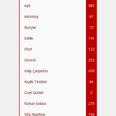
Aşk
485
Astroloji
61
Burçlar
72
Evlilik
141
Flört
122
Güncel
252
Kalp Çarpıntısı
478
Kişilik Testleri
66
Özel Günler
5
Ruhun Gıdası
275
Şifa Niyetine
196