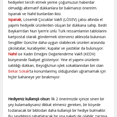
hediyeleri tercih etmek yerine çoğumuzun haberdar
olmadığı alternatif dükkanlara bir bakmanızı öneririm.
Ispanak ve Nahıl bunlardan ikisi.
Ispanak
, Lösemili Çocuklar Vakfı (LÖSEV) çatısı altında el
yapımı hediyelik ürünlerden oluşan bir dükkana sahip. Bedri
Baykam’dan Nuri İyem’e ünlü Türk ressamlarının tablolarını
kartpostal olarak göndermek isterseniz aklınızda bulunsun.
Sevgililer Günü’ne daha uygun olabilecek ürünleri arasında
çikolatalar, kurabiyeler, kupalar ve yastıklar da bulunuyor.
Nahıl
ise Kadın Emeğini Değerlendirme Vakfı (KEDV)
bünyesinde faaliyet gösteriyor. Yine el yapımı ürünlerin
satıldığı dükkan, Beyoğlu’nun işlek sokaklarından biri olan
Bekar Sokak
’ta konumlanmış olduğundan uğramamak için
hiçbir bahaneye yer bırakmıyor.
Hediyeniz kullanışlı olsun:
İlk 2 önerimizde içinize sinen bir
şey bulamadıysanız dikkat etmeniz gereken, bir köşede
tozlanacak bir biblodan daha kullanışlı bir hediye bulmaktır.
Bu sevdiğinizi rahatlatacak bir spa paketi de olabilir, tarzına