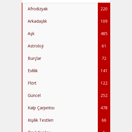
Afrodizyak
220
Arkadaşlık
109
Aşk
485
Astroloji
61
Burçlar
72
Evlilik
141
Flört
122
Güncel
252
Kalp Çarpıntısı
478
Kişilik Testleri
66