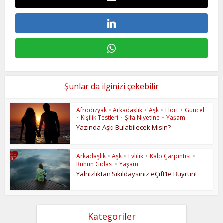
Şunlar da ilginizi çekebilir
Afrodizyak
•
Arkadaşlık
•
Aşk
•
Flört
•
Güncel
•
Kişilik Testleri
•
Şifa Niyetine
•
Yaşam
Yazında Aşkı Bulabilecek Misin?
Arkadaşlık
•
Aşk
•
Evlilik
•
Kalp Çarpıntısı
•
Ruhun Gıdası
•
Yaşam
Yalnızlıktan Sıkıldaysınız eÇift’te Buyrun!
Kategoriler