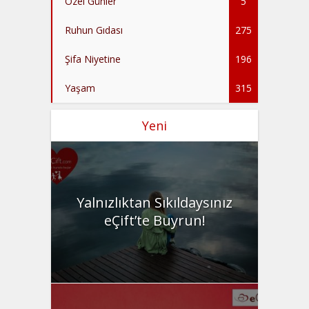
Özel Günler
5
Ruhun Gıdası
275
Şifa Niyetine
196
Yaşam
315
Yeni
Yalnızlıktan Sıkıldaysınız
eÇift’te Buyrun!