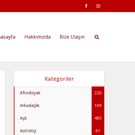
asayfa
Hakkımızda
Bize Ulaşın
Kategoriler
Afrodizyak
220
Arkadaşlık
109
Aşk
485
Astroloji
61