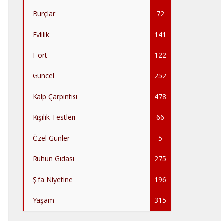
Burçlar
72
Evlilik
141
Flört
122
Güncel
252
Kalp Çarpıntısı
478
Kişilik Testleri
66
Özel Günler
5
Ruhun Gıdası
275
Şifa Niyetine
196
Yaşam
315