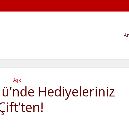
An
Aşk
nü’nde Hediyeleriniz
Çift’ten!