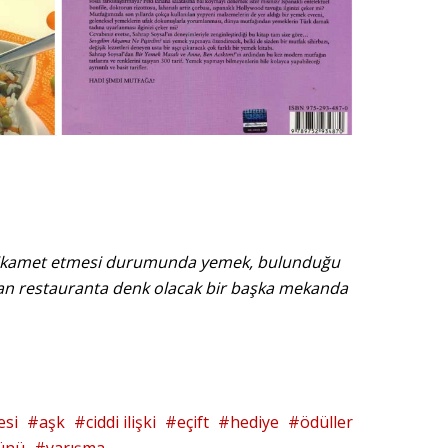
nda ikamet etmesi durumunda yemek, bulunduğu
lan restauranta denk olacak bir başka mekanda
esi
aşk
ciddi ilişki
eçift
hediye
ödüller