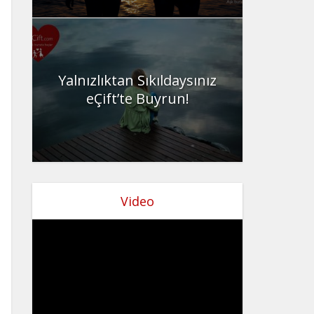
Yalnızlıktan Sıkıldaysınız
eÇift’te Buyrun!
Video