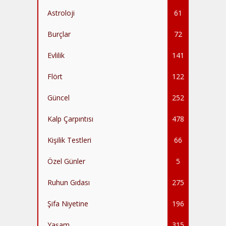
Astroloji
61
Burçlar
72
Evlilik
141
Flört
122
Güncel
252
Kalp Çarpıntısı
478
Kişilik Testleri
66
Özel Günler
5
Ruhun Gıdası
275
Şifa Niyetine
196
Yaşam
315