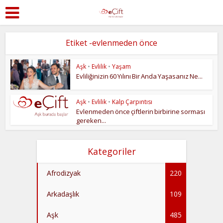
Etiket -evlenmeden önce
Aşk
•
Evlilik
•
Yaşam
Evliliğinizin 60 Yılını Bir Anda Yaşasanız Ne...
Aşk
•
Evlilik
•
Kalp Çarpıntısı
Evlenmeden önce çiftlerin birbirine sorması
gereken...
Kategoriler
Afrodizyak
220
Arkadaşlık
109
Aşk
485