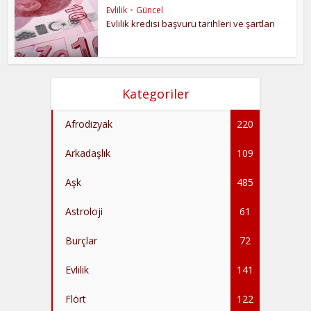
Evlilik
•
Güncel
Evlilik kredisi başvuru tarihleri ve şartları
Kategoriler
Afrodizyak
220
Arkadaşlık
109
Aşk
485
Astroloji
61
Burçlar
72
Evlilik
141
Flört
122