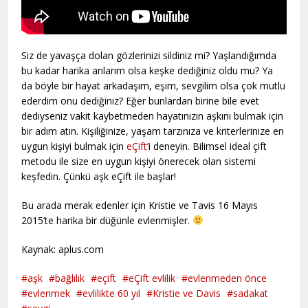
Siz de yavaşça dolan gözlerinizi sildiniz mi? Yaşlandığımda
bu kadar harika anlarım olsa keşke dediğiniz oldu mu? Ya
da böyle bir hayat arkadaşım, eşim, sevgilim olsa çok mutlu
ederdim onu dediğiniz? Eğer bunlardan birine bile evet
dediyseniz vakit kaybetmeden hayatınızın aşkını bulmak için
bir adım atın. Kişiliğinize, yaşam tarzınıza ve kriterlerinize en
uygun kişiyi bulmak için
eÇift
’i deneyin. Bilimsel ideal çift
metodu ile size en uygun kişiyi önerecek olan sistemi
keşfedin. Çünkü aşk eÇift ile başlar!
Bu arada merak edenler için Kristie ve Tavis 16 Mayıs
2015’te harika bir düğünle evlenmişler.
Kaynak: aplus.com
aşk
bağlılık
eçift
eÇift evlilik
evlenmeden önce
evlenmek
evlilikte 60 yıl
Kristie ve Davis
sadakat