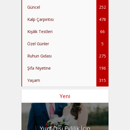
Güncel
252
Kalp Çarpıntısı
478
Kişilik Testleri
66
Özel Günler
5
Ruhun Gıdası
275
Şifa Niyetine
196
Yaşam
315
Yeni
Yurt Dışı Evlilik İçin