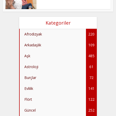
Kategoriler
Afrodizyak
220
Arkadaşlık
109
Aşk
485
Astroloji
61
Burçlar
72
Evlilik
141
Flört
122
Güncel
252