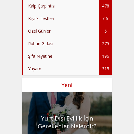
Kalp Çarpıntısı
478
Kişilik Testleri
66
Özel Günler
5
Ruhun Gıdası
275
Şifa Niyetine
196
Yaşam
315
Yeni
Yurt Dışı Evlilik İçin
Gerekenler Nelerdir?