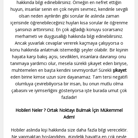
hakkında bilgi edinebilirsiniz. Örneğin en nefret ettiğin
huyun, insanlar senin en çok neyini sevmez, kendinle sevgili
olsan neden ayrılırdın gibi sorular ile aslında zaman
içerisinde öğrenebileceğiniz huyları kısa sorular ile öğrenme
şansınızı arttırırsınız. En çok ağladığı konuyu sorarsanız
merhameti ve duygusallığı hakkında bilgi edinebilirsiniz.
Ancak yuvarlak cevaplar vererek kaçmaya çalışıyorsa o
konu hakkında anlatmak istemediği şeyler olabilir. Bir kişinin
hayata karşı bakış açısı, sevdikleri, insanlara davranışı onu
tanımaya yardımcı olur, mesela sürekli şikayet eden biriyse,
muhtemelen en başta kendini sevmiyordur! Sürekli
şikayet
eden birine kimse uzun süre dayanamaz. Tam tersi negatifi
olumluya çevirebiliyorsa bir insan, bu onun mutlu olma
çabasını ve iyimserliğini gösteriyorsa işte burada umut çok
fazladır!
Hobileri Neler ? Ortak Noktayı Bulmak İçin Mükemmel
Adım!
Hobiler aslında kişi hakkında size daha fazla bilgi verecektir.
Ne yapmaktan hoşlandığını, gündelik hayatta en çok neyle