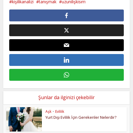
kişilikanalizi
tanışmak
uzunilişkisırrı
Şunlar da ilginizi çekebilir
Aşk
•
Evlilik
Yurt Dışı Evlilik İçin Gerekenler Nelerdir?