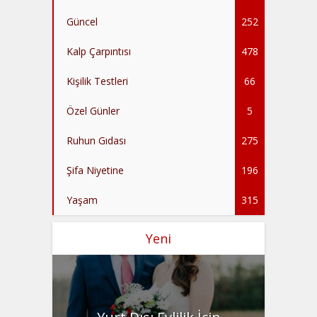
Güncel
252
Kalp Çarpıntısı
478
Kişilik Testleri
66
Özel Günler
5
Ruhun Gıdası
275
Şifa Niyetine
196
Yaşam
315
Yeni