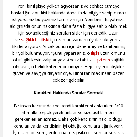
Yeni bir ilişkiye yelken açıyorsanız ve sohbet etmeye
başladığınız bu kişi hakkında daha fazla bilgiye sahip olmak
istiyorsanız bu yazımız tam sizin için. Yeni birini hayatınıza
aldığınızda onun hakkında daha fazla bilgiye sahip olabilmek
için sorabileceğiniz soruları sizler için derledik. Uzun
ve
sağlıklı bir ilişki
için zaman zaman tüyolar okuyoruz,
fikirler alıyoruz. Ancak bunun için denenmiş ve kanıtlanmış
bir yol bulunmuyor. “Şunu yaparsanız, o
ilişki
uzun ömürlü
olur” gibi kesin kalıplar yok. Ancak tabii ki
ilişkilerin
sağlıklı
olması için belirli kriterler bulunuyor. Hep söylenir, ilişkiler
güven ve saygıya dayanır diye. Birini tanımak insan bazen
çok zor gelebilir!
Karakteri Hakkında Sorular Sormak!
Bir insan karşısındakine kendi karakterini anlatırken %90
ihtimalle törpüleyerek anlatır ve size asıl bilmeniz
gerekenleri anlatmaz. Daha çok kendisinin haklı olduğu
konuları ya da kendisinin iyi olduğu konulara ağırlık verir.
İşte tam bu süreçlerde ona ters psikoloji sorular sorarak