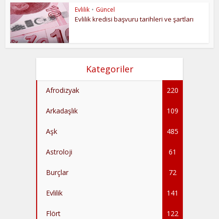
Evlilik
•
Güncel
Evlilik kredisi başvuru tarihleri ve şartları
Kategoriler
Afrodizyak
220
Arkadaşlık
109
Aşk
485
Astroloji
61
Burçlar
72
Evlilik
141
Flört
122