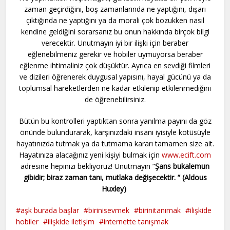
zaman geçirdiğini, boş zamanlarında ne yaptığını, dışarı
çıktığında ne yaptığını ya da morali çok bozukken nasıl
kendine geldiğini sorarsanız bu onun hakkında birçok bilgi
verecektir. Unutmayın iyi bir ilişki için beraber
eğlenebilmeniz gerekir ve hobiler uymuyorsa beraber
eğlenme ihtimaliniz çok düşüktür. Ayrıca en sevdiği filmleri
ve dizileri öğrenerek duygusal yapısını, hayal gücünü ya da
toplumsal hareketlerden ne kadar etkilenip etkilenmediğini
de öğrenebilirsiniz.
Bütün bu kontrolleri yaptıktan sonra yanılma payını da göz
önünde bulundurarak, karşınızdaki insanı iyisiyle kötüsüyle
hayatınızda tutmak ya da tutmama kararı tamamen size ait.
Hayatınıza alacağınız yeni kişiyi bulmak için
w
ww
.ecift.com
adresine hepinizi bekliyoruz! Unutmayın ”
Şans bukalemun
gibidir; biraz zaman tanı, mutlaka değişecektir. ” (Aldous
Huxley)
aşk burada başlar
birinisevmek
birinitanımak
ilişkide
hobiler
ilişkide iletişim
internette tanışmak