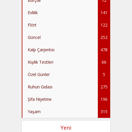
Burçlar
72
Evlilik
141
Flört
122
Güncel
252
Kalp Çarpıntısı
478
Kişilik Testleri
66
Özel Günler
5
Ruhun Gıdası
275
Şifa Niyetine
196
Yaşam
315
Yeni