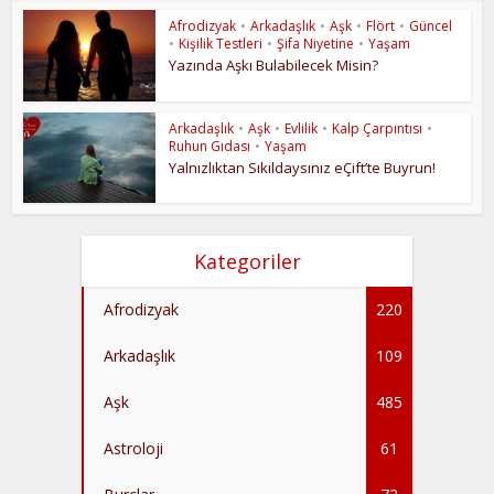
Afrodizyak
•
Arkadaşlık
•
Aşk
•
Flört
•
Güncel
•
Kişilik Testleri
•
Şifa Niyetine
•
Yaşam
Yazında Aşkı Bulabilecek Misin?
Arkadaşlık
•
Aşk
•
Evlilik
•
Kalp Çarpıntısı
•
Ruhun Gıdası
•
Yaşam
Yalnızlıktan Sıkıldaysınız eÇift’te Buyrun!
Kategoriler
Afrodizyak
220
Arkadaşlık
109
Aşk
485
Astroloji
61