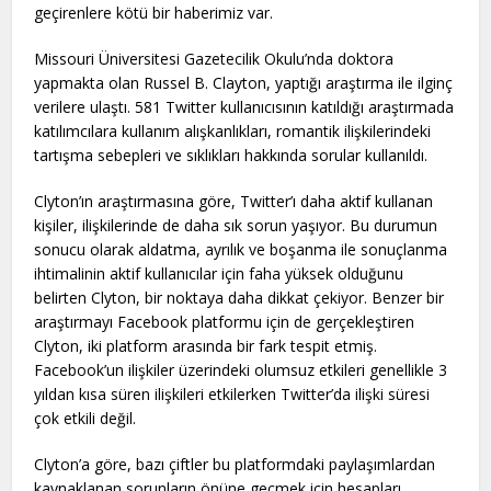
geçirenlere kötü bir haberimiz var.
Missouri Üniversitesi Gazetecilik Okulu’nda doktora
yapmakta olan Russel B. Clayton, yaptığı araştırma ile ilginç
verilere ulaştı. 581 Twitter kullanıcısının katıldığı araştırmada
katılımcılara kullanım alışkanlıkları, romantik ilişkilerindeki
tartışma sebepleri ve sıklıkları hakkında sorular kullanıldı.
Clyton’ın araştırmasına göre, Twitter’ı daha aktif kullanan
kişiler, ilişkilerinde de daha sık sorun yaşıyor. Bu durumun
sonucu olarak aldatma, ayrılık ve boşanma ile sonuçlanma
ihtimalinin aktif kullanıcılar için faha yüksek olduğunu
belirten Clyton, bir noktaya daha dikkat çekiyor. Benzer bir
araştırmayı Facebook platformu için de gerçekleştiren
Clyton, iki platform arasında bir fark tespit etmiş.
Facebook’un ilişkiler üzerindeki olumsuz etkileri genellikle 3
yıldan kısa süren ilişkileri etkilerken Twitter’da ilişki süresi
çok etkili değil.
Clyton’a göre, bazı çiftler bu platformdaki paylaşımlardan
kaynaklanan sorunların önüne geçmek için hesapları