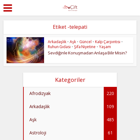
Etiket -telepati
Arkadaşlık
•
Aşk
•
Güncel
•
Kalp Çarpıntısı
•
Ruhun Gıdası
•
Şifa Niyetine
•
Yaşam
Sevdiğinle Konuşmadan Anlaşa Bilir Misin?
Kategoriler
Afrodizyak
220
Arkadaşlık
109
Aşk
485
Astroloji
61