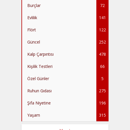
Burçlar
72
Evlilik
141
Flört
122
Güncel
252
Kalp Çarpıntısı
478
Kişilik Testleri
66
Özel Günler
5
Ruhun Gıdası
275
Şifa Niyetine
196
Yaşam
315