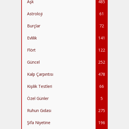
Aşk
485
Astroloji
61
Burçlar
72
Evlilik
141
Flört
122
Güncel
252
Kalp Çarpıntısı
478
Kişilik Testleri
66
Özel Günler
5
Ruhun Gıdası
275
Şifa Niyetine
196