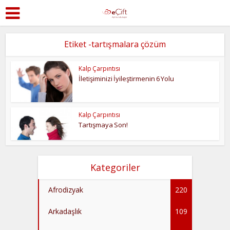
Etiket -tartışmalara çözüm
Kalp Çarpıntısı
İletişiminizi İyileştirmenin 6 Yolu
Kalp Çarpıntısı
Tartışmaya Son!
Kategoriler
Afrodizyak
220
Arkadaşlık
109