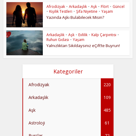
Afrodizyak
•
Arkadaşlık
•
Aşk
•
Flört
•
Güncel
•
Kişilik Testleri
•
Şifa Niyetine
•
Yaşam
Yazında Aşkı Bulabilecek Misin?
Arkadaşlık
•
Aşk
•
Evlilik
•
Kalp Çarpıntısı
•
Ruhun Gıdası
•
Yaşam
Yalnızlıktan Sıkıldaysınız eÇift’te Buyrun!
Kategoriler
Afrodizyak
220
Arkadaşlık
109
Aşk
485
Astroloji
61
Burçlar
72