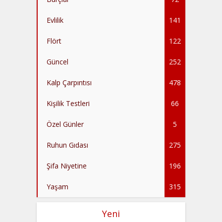
Evlilik
141
Flört
122
Güncel
252
Kalp Çarpıntısı
478
Kişilik Testleri
66
Özel Günler
5
Ruhun Gıdası
275
Şifa Niyetine
196
Yaşam
315
Yeni