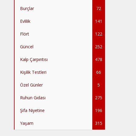
Burçlar
72
Evlilik
141
Flört
122
Güncel
252
Kalp Çarpıntısı
478
Kişilik Testleri
66
Özel Günler
5
Ruhun Gıdası
275
Şifa Niyetine
196
Yaşam
315