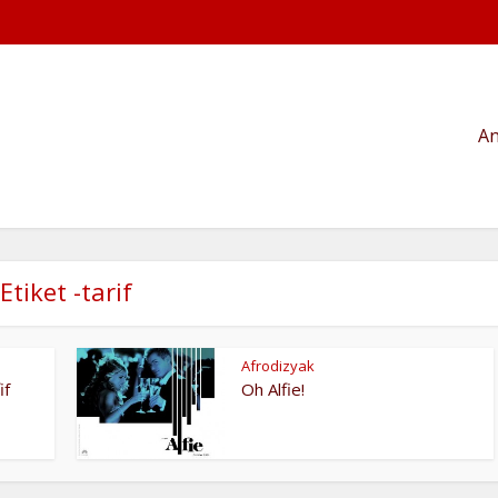
An
Etiket -tarif
Afrodizyak
if
Oh Alfie!