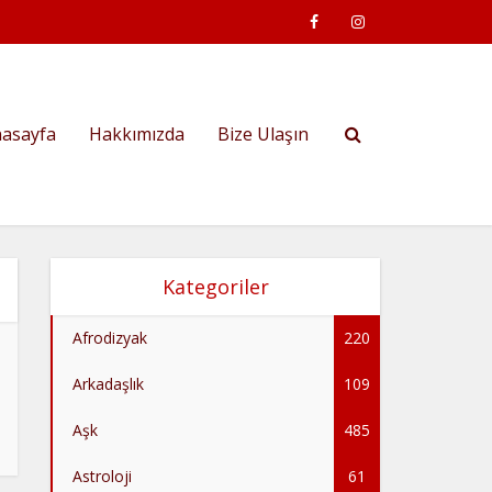
asayfa
Hakkımızda
Bize Ulaşın
Kategoriler
Afrodizyak
220
Arkadaşlık
109
Aşk
485
Astroloji
61