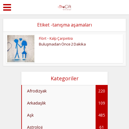
Etiket -tanışma aşamaları
Flört
•
Kalp Çarpıntısı
Buluşmadan Önce 2 Dakika
Kategoriler
Afrodizyak
220
Arkadaşlık
109
Aşk
485
Astroloji
61