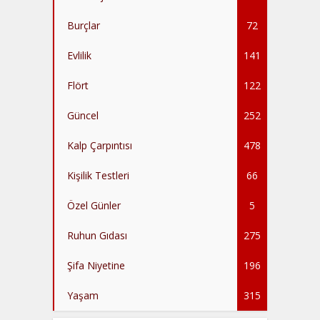
Burçlar
72
Evlilik
141
Flört
122
Güncel
252
Kalp Çarpıntısı
478
Kişilik Testleri
66
Özel Günler
5
Ruhun Gıdası
275
Şifa Niyetine
196
Yaşam
315