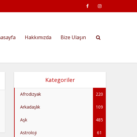
asayfa
Hakkımızda
Bize Ulaşın
Kategoriler
Afrodizyak
220
Arkadaşlık
109
Aşk
485
Astroloji
61