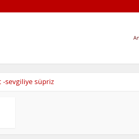
An
t -sevgiliye süpriz