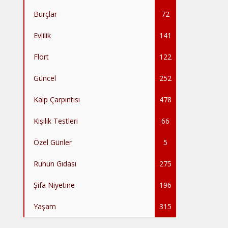
Burçlar
72
Evlilik
141
Flört
122
Güncel
252
Kalp Çarpıntısı
478
Kişilik Testleri
66
Özel Günler
5
Ruhun Gıdası
275
Şifa Niyetine
196
Yaşam
315