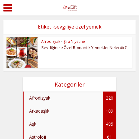
Etiket -sevgiliye özel yemek
Afrodizyak
•
Şifa Niyetine
Sevdiğinize Özel Romantik Yemekler Nelerdir?
Kategoriler
Afrodizyak
220
Arkadaşlık
109
Aşk
485
Astroloji
61