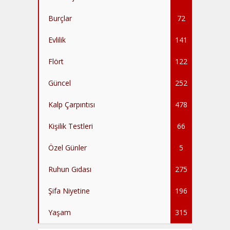
Burçlar
72
Evlilik
141
Flört
122
Güncel
252
Kalp Çarpıntısı
478
Kişilik Testleri
66
Özel Günler
5
Ruhun Gıdası
275
Şifa Niyetine
196
Yaşam
315