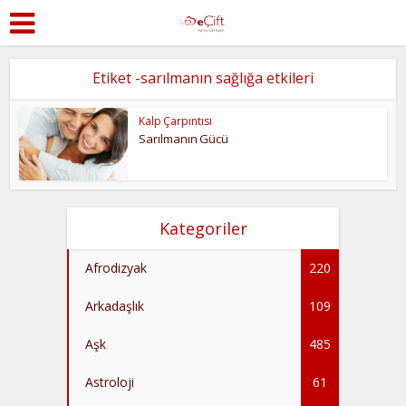
Etiket -sarılmanın sağlığa etkileri
Kalp Çarpıntısı
Sarılmanın Gücü
Kategoriler
Afrodizyak
220
Arkadaşlık
109
Aşk
485
Astroloji
61