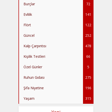
Burçlar
72
Evlilik
141
Flört
122
Güncel
252
Kalp Çarpıntısı
478
Kişilik Testleri
66
Özel Günler
5
Ruhun Gıdası
275
Şifa Niyetine
196
Yaşam
315
Yeni