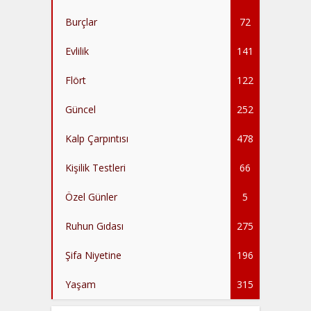
Burçlar
72
Evlilik
141
Flört
122
Güncel
252
Kalp Çarpıntısı
478
Kişilik Testleri
66
Özel Günler
5
Ruhun Gıdası
275
Şifa Niyetine
196
Yaşam
315