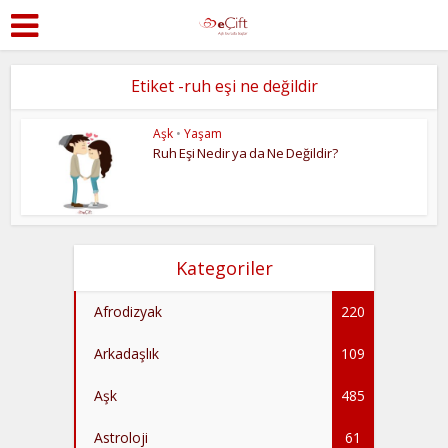
Etiket -ruh eşi ne değildir
Aşk
•
Yaşam
Ruh Eşi Nedir ya da Ne Değildir?
Kategoriler
Afrodizyak
220
Arkadaşlık
109
Aşk
485
Astroloji
61