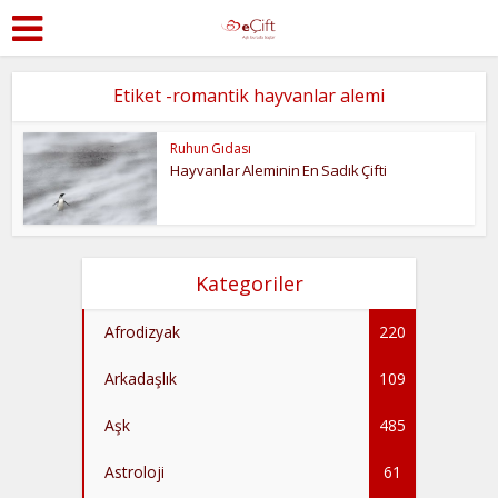
Etiket -romantik hayvanlar alemi
Ruhun Gıdası
Hayvanlar Aleminin En Sadık Çifti
Kategoriler
Afrodizyak
220
Arkadaşlık
109
Aşk
485
Astroloji
61