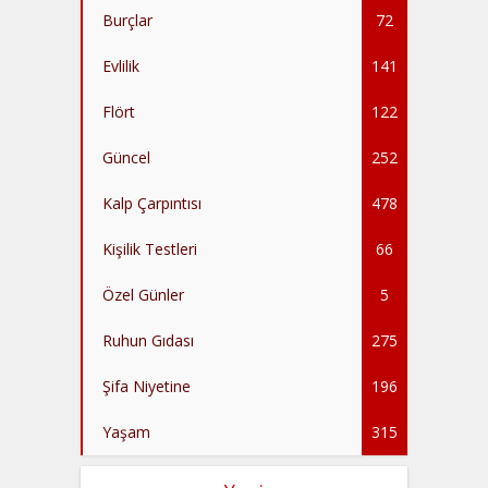
Burçlar
72
Evlilik
141
Flört
122
Güncel
252
Kalp Çarpıntısı
478
Kişilik Testleri
66
Özel Günler
5
Ruhun Gıdası
275
Şifa Niyetine
196
Yaşam
315