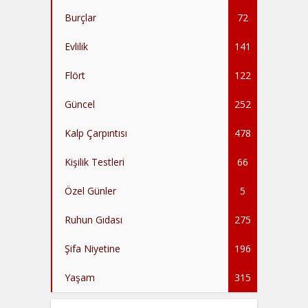
Burçlar
72
Evlilik
141
Flört
122
Güncel
252
Kalp Çarpıntısı
478
Kişilik Testleri
66
Özel Günler
5
Ruhun Gıdası
275
Şifa Niyetine
196
Yaşam
315