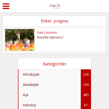
Etiket -pragma
Kalp Çarpıntısı
Nasıl Bir Aşıksınız?
Kategoriler
Afrodizyak
220
Arkadaşlık
109
Aşk
485
Astroloji
61