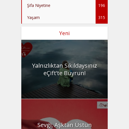
Şifa Niyetine
196
Yaşam
315
Yeni
Yalnızlıktan Sıkıldaysınız
eÇift’te Buyrun!
Sevgi, Aşktan Üstün