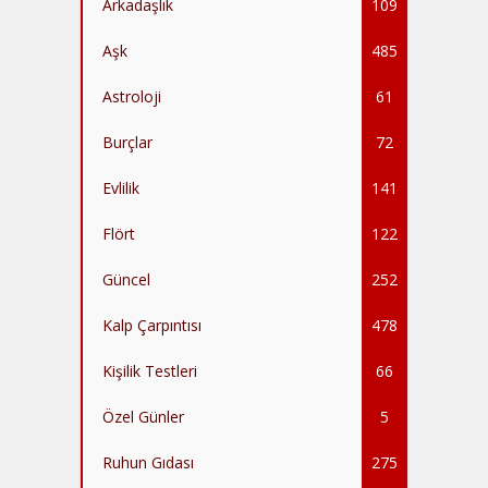
Arkadaşlık
109
Aşk
485
Astroloji
61
Burçlar
72
Evlilik
141
Flört
122
Güncel
252
Kalp Çarpıntısı
478
Kişilik Testleri
66
Özel Günler
5
Ruhun Gıdası
275