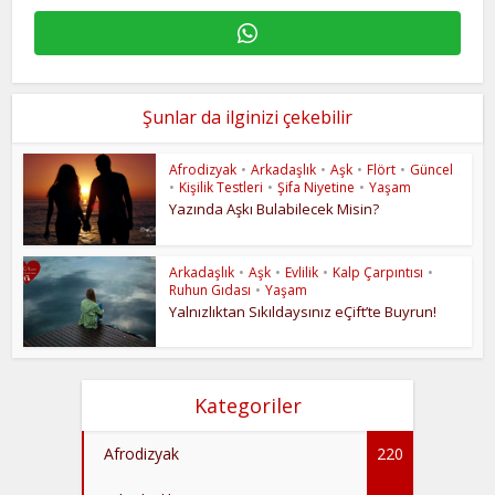
Şunlar da ilginizi çekebilir
Afrodizyak
•
Arkadaşlık
•
Aşk
•
Flört
•
Güncel
•
Kişilik Testleri
•
Şifa Niyetine
•
Yaşam
Yazında Aşkı Bulabilecek Misin?
Arkadaşlık
•
Aşk
•
Evlilik
•
Kalp Çarpıntısı
•
Ruhun Gıdası
•
Yaşam
Yalnızlıktan Sıkıldaysınız eÇift’te Buyrun!
Kategoriler
Afrodizyak
220