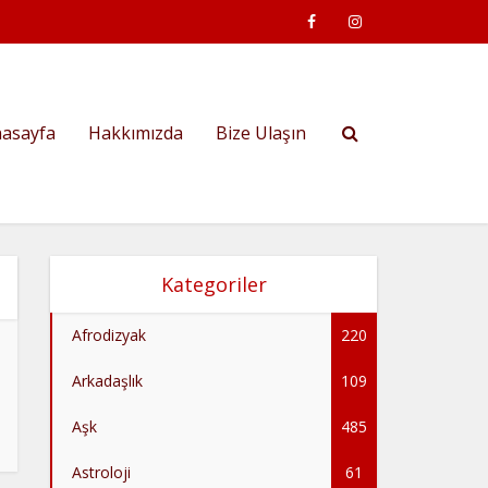
asayfa
Hakkımızda
Bize Ulaşın
Kategoriler
Afrodizyak
220
Arkadaşlık
109
Aşk
485
Astroloji
61