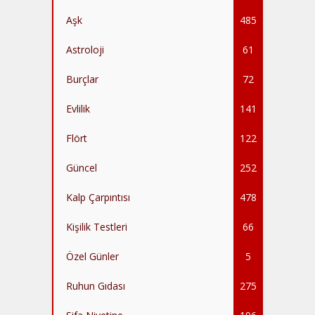
Aşk
485
Astroloji
61
Burçlar
72
Evlilik
141
Flört
122
Güncel
252
Kalp Çarpıntısı
478
Kişilik Testleri
66
Özel Günler
5
Ruhun Gıdası
275