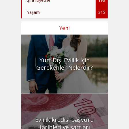
Şifa Niyetine
196
Yaşam
315
Yeni
Yurt Dışı Evlilik İçin
Gerekenler Nelerdir?
Evlilik kredisi başvuru
tarihleri ve şartları