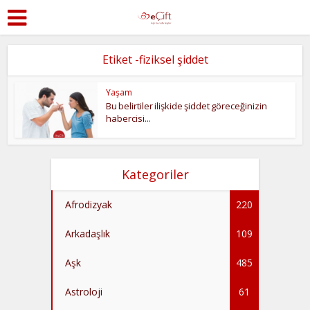
Etiket -fiziksel şiddet
Yaşam
Bu belirtiler ilişkide şiddet göreceğinizin
habercisi...
Kategoriler
Afrodizyak
220
Arkadaşlık
109
Aşk
485
Astroloji
61