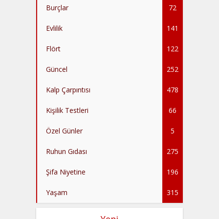
Burçlar
72
Evlilik
141
Flört
122
Güncel
252
Kalp Çarpıntısı
478
Kişilik Testleri
66
Özel Günler
5
Ruhun Gıdası
275
Şifa Niyetine
196
Yaşam
315
Yeni