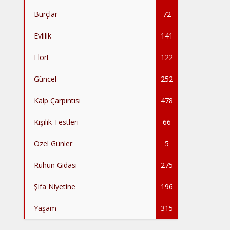
Burçlar
72
Evlilik
141
Flört
122
Güncel
252
Kalp Çarpıntısı
478
Kişilik Testleri
66
Özel Günler
5
Ruhun Gıdası
275
Şifa Niyetine
196
Yaşam
315