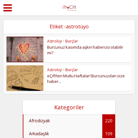
Etiket -astrotüyo
Astroloji
•
Burçlar
Burcunuz kasımda aşkın habercisi olabilir
mi?
Astroloji
•
Burçlar
eÇift’ten Mutlu Haftalar! Burcunuzdan size
haber...
Kategoriler
Afrodizyak
220
Arkadaşlık
109