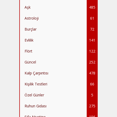
Aşk
485
Astroloji
61
Burçlar
72
Evlilik
141
Flört
122
Güncel
252
Kalp Çarpıntısı
478
Kişilik Testleri
66
Özel Günler
5
Ruhun Gıdası
275
Şifa Niyetine
196