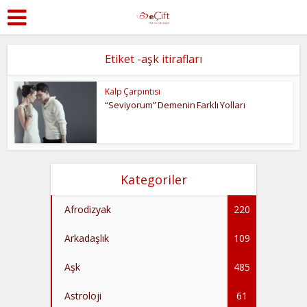
Etiket -aşk itirafları
Kalp Çarpıntısı
“Seviyorum” Demenin Farklı Yolları
Kategoriler
Afrodizyak
220
Arkadaşlık
109
Aşk
485
Astroloji
61