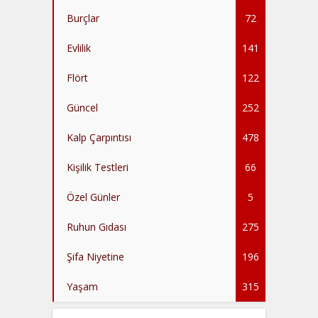
Burçlar
72
Evlilik
141
Flört
122
Güncel
252
Kalp Çarpıntısı
478
Kişilik Testleri
66
Özel Günler
5
Ruhun Gıdası
275
Şifa Niyetine
196
Yaşam
315