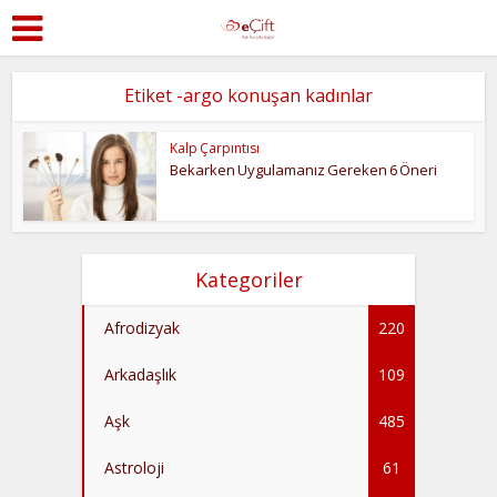
Etiket -argo konuşan kadınlar
Kalp Çarpıntısı
Bekarken Uygulamanız Gereken 6 Öneri
Kategoriler
Afrodizyak
220
Arkadaşlık
109
Aşk
485
Astroloji
61