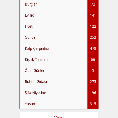
Burçlar
72
Evlilik
141
Flört
122
Güncel
252
Kalp Çarpıntısı
478
Kişilik Testleri
66
Özel Günler
5
Ruhun Gıdası
275
Şifa Niyetine
196
Yaşam
315
Yeni