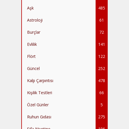
Aşk
485
Astroloji
61
Burçlar
72
Evlilik
141
Flört
122
Güncel
252
Kalp Çarpıntısı
478
Kişilik Testleri
66
Özel Günler
5
Ruhun Gıdası
275
Şifa Niyetine
196