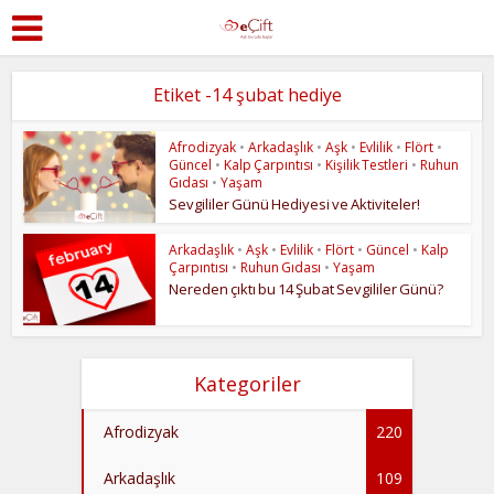
Etiket -14 şubat hediye
Afrodizyak
•
Arkadaşlık
•
Aşk
•
Evlilik
•
Flört
•
Güncel
•
Kalp Çarpıntısı
•
Kişilik Testleri
•
Ruhun
Gıdası
•
Yaşam
Sevgililer Günü Hediyesi ve Aktiviteler!
Arkadaşlık
•
Aşk
•
Evlilik
•
Flört
•
Güncel
•
Kalp
Çarpıntısı
•
Ruhun Gıdası
•
Yaşam
Nereden çıktı bu 14 Şubat Sevgililer Günü?
Kategoriler
Afrodizyak
220
Arkadaşlık
109