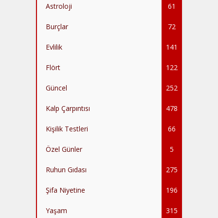
Astroloji
61
Burçlar
72
Evlilik
141
Flört
122
Güncel
252
Kalp Çarpıntısı
478
Kişilik Testleri
66
Özel Günler
5
Ruhun Gıdası
275
Şifa Niyetine
196
Yaşam
315