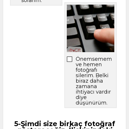
sorarım.
Önemsemem
ve hemen
fotoğrafı
silerim. Belki
biraz daha
zamana
ihtiyacı vardır
diye
düşünürüm.
5-Şimdi size birkaç fotoğraf