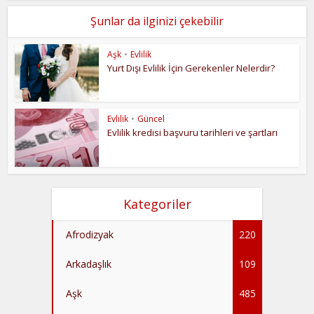
Şunlar da ilginizi çekebilir
Aşk
•
Evlilik
Yurt Dışı Evlilik İçin Gerekenler Nelerdir?
Evlilik
•
Güncel
Evlilik kredisi başvuru tarihleri ve şartları
Kategoriler
Afrodizyak
220
Arkadaşlık
109
Aşk
485