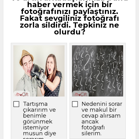
haber vermek için bir
fotoğrafınızı paylaştınız.
Fakat sevgiliniz fotoğrafı
zorla sildirdi. Tepkiniz ne
olurdu?
Tartışma
Nedenini sorar
çıkarırım ve
ve makul bir
benimle
cevap alırsam
görünmek
ancak
istemiyor
fotoğrafı
musun diye
silerim.