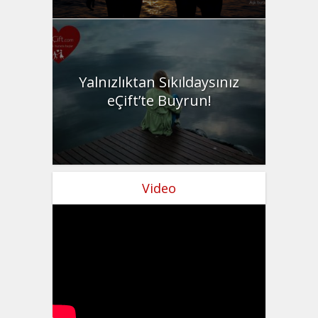
Yalnızlıktan Sıkıldaysınız
eÇift’te Buyrun!
Video