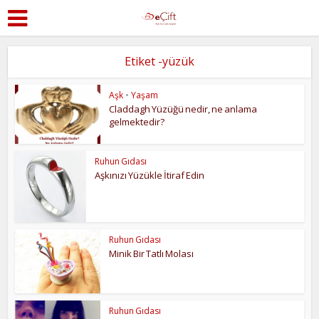
Etiket -yüzük
Aşk
•
Yaşam
Claddagh Yüzüğü nedir, ne anlama
gelmektedir?
Ruhun Gıdası
Aşkınızı Yüzükle İtiraf Edin
Ruhun Gıdası
Minik Bir Tatlı Molası
Ruhun Gıdası