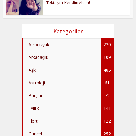
Tektaşımı Kendim Aldım!
Kategoriler
Afrodizyak
220
Arkadaşlık
109
Aşk
485
Astroloji
61
Burçlar
72
Evlilik
141
Flört
122
Güncel
252