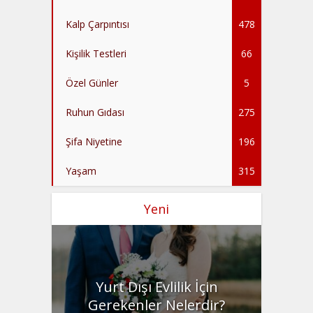
Kalp Çarpıntısı
478
Kişilik Testleri
66
Özel Günler
5
Ruhun Gıdası
275
Şifa Niyetine
196
Yaşam
315
Yeni
Yurt Dışı Evlilik İçin
Gerekenler Nelerdir?