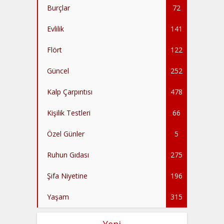
Burçlar
72
Evlilik
141
Flört
122
Güncel
252
Kalp Çarpıntısı
478
Kişilik Testleri
66
Özel Günler
5
Ruhun Gıdası
275
Şifa Niyetine
196
Yaşam
315
Yeni