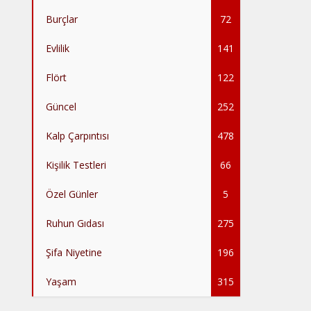
Burçlar
72
Evlilik
141
Flört
122
Güncel
252
Kalp Çarpıntısı
478
Kişilik Testleri
66
Özel Günler
5
Ruhun Gıdası
275
Şifa Niyetine
196
Yaşam
315