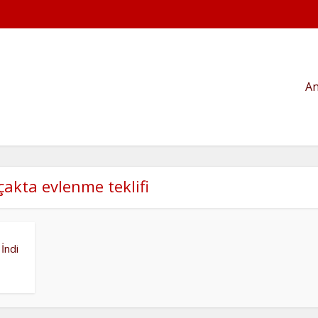
An
çakta evlenme teklifi
 İndi