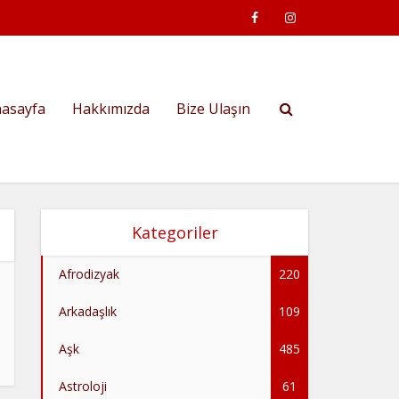
asayfa
Hakkımızda
Bize Ulaşın
Kategoriler
Afrodizyak
220
Arkadaşlık
109
Aşk
485
Astroloji
61