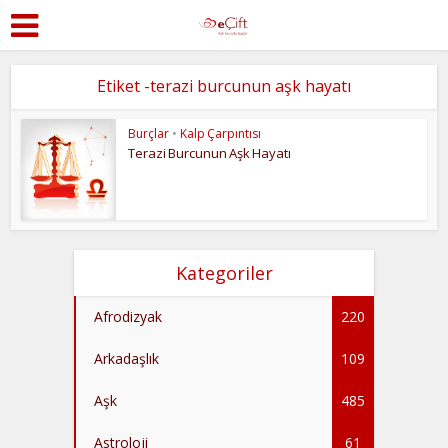
Etiket -terazi burcunun aşk hayatı
Burçlar
•
Kalp Çarpıntısı
Terazi Burcunun Aşk Hayatı
Kategoriler
Afrodizyak
220
Arkadaşlık
109
Aşk
485
Astroloji
61