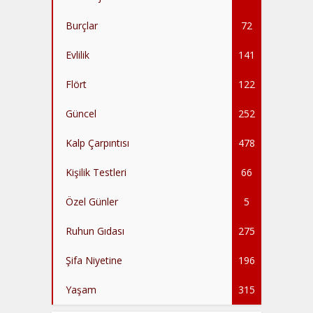
Burçlar
72
Evlilik
141
Flört
122
Güncel
252
Kalp Çarpıntısı
478
Kişilik Testleri
66
Özel Günler
5
Ruhun Gıdası
275
Şifa Niyetine
196
Yaşam
315