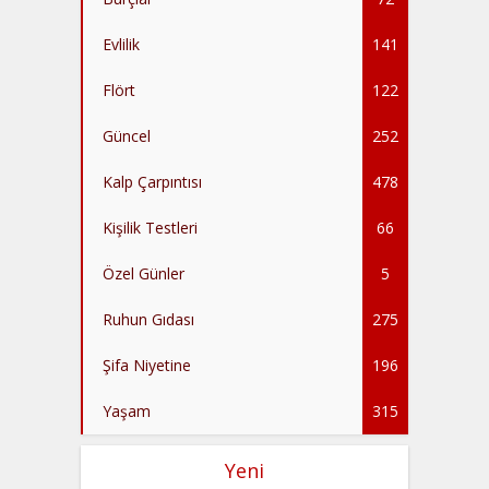
Evlilik
141
Flört
122
Güncel
252
Kalp Çarpıntısı
478
Kişilik Testleri
66
Özel Günler
5
Ruhun Gıdası
275
Şifa Niyetine
196
Yaşam
315
Yeni