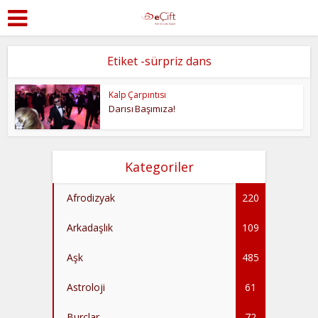
Etiket -sürpriz dans
Kalp Çarpıntısı
Darısı Başımıza!
Kategoriler
Afrodizyak
220
Arkadaşlık
109
Aşk
485
Astroloji
61
Burçlar
72