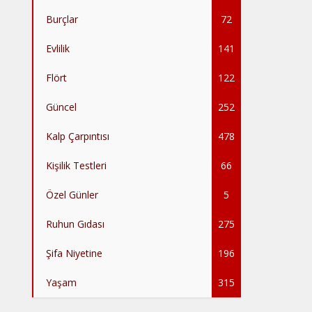
Burçlar
72
Evlilik
141
Flört
122
Güncel
252
Kalp Çarpıntısı
478
Kişilik Testleri
66
Özel Günler
5
Ruhun Gıdası
275
Şifa Niyetine
196
Yaşam
315