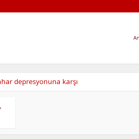
An
ahar depresyonuna karşı
?