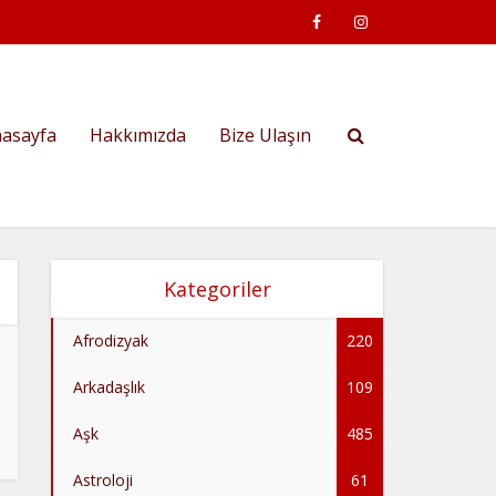
asayfa
Hakkımızda
Bize Ulaşın
Kategoriler
Afrodizyak
220
Arkadaşlık
109
Aşk
485
Astroloji
61